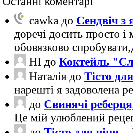
Останні коментарі
cawka
до
Сендвіч з
доречі досить просто і 
обовязково спробувати
НІ
до
Коктейль "Сл
Наталія
до
Тісто для
нарешті я задоволена ре
до
Свинячі реберця
Це мій улюблений рецеп
до
Тісто для піци
– 