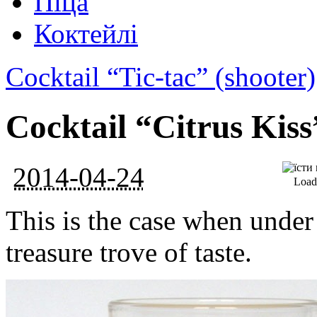
Піца
Коктейлі
Cocktail “Tic-tac” (shooter)
Cocktail “Citrus Kiss
2014-04-24
Loadi
This is the case when under 
treasure trove of taste.