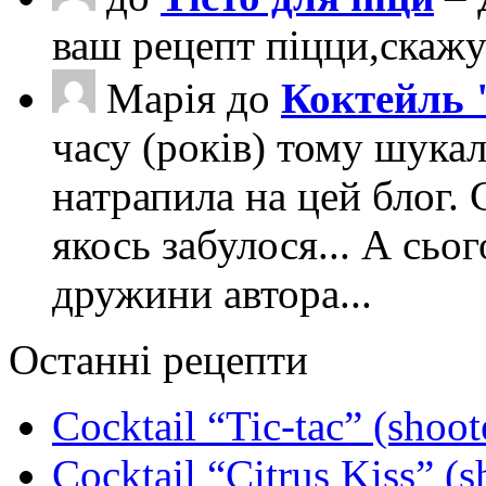
ваш рецепт піцци,скаж
Марія
до
Коктейль 
часу (років) тому шука
натрапила на цей блог. 
якось забулося... А сьо
дружини автора...
Останні рецепти
Cocktail “Tic-tac” (shoot
Cocktail “Citrus Kiss” (s