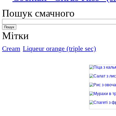
Пошук смачного
Мітки
Cream
Liqueur orange (triple sec)
Піца з кальма
Салат з лиси
Рис з овочами
Мурахи в трав
Спагеті з фри