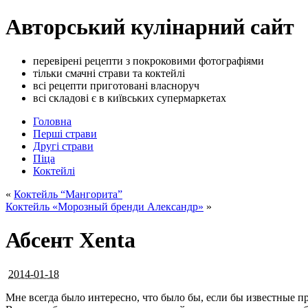
Авторський кулінарний сайт
перевірені рецепти з покроковими фотографіями
тільки смачні страви та коктейлі
всі рецепти приготовані власноруч
всі складові є в київських супермаркетах
Головна
Перші страви
Другі страви
Піца
Коктейлі
«
Коктейль “Мангорита”
Коктейль «Морозный бренди Александр»
»
Абсент Xenta
2014-01-18
Мне всегда было интересно, что было бы, если бы известные 