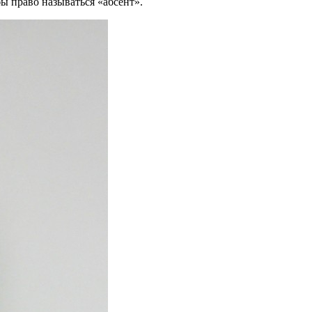
ы право называться «абсент».