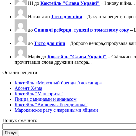
НІ
до
Коктейль "Слава Україні"
– І знову війна...
Наталія
до
Тісто для піци
– Дякую за рецепт, нареш
до
Свинячі реберця, тушені в томатному соку
– 
до
Тісто для піци
– Доброго вечора,спробувала ва
Марія
до
Коктейль "Слава Україні"
– Скількись ч
прочитавши слова дружини автора...
Останні рецепти
Коктейль «Морозный бренди Александр»
Абсент Xenta
Коктейль “Мангорита”
Пицца с мидиями и ананасом
Коктейль “Вишневая бренди-кола”
Мароканское рагу с жаренными яйцами
Пошук смачного