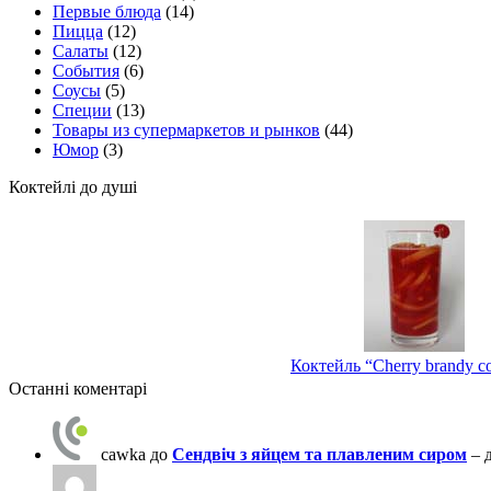
Первые блюда
(14)
Пицца
(12)
Салаты
(12)
События
(6)
Соусы
(5)
Специи
(13)
Товары из супермаркетов и рынков
(44)
Юмор
(3)
Коктейлі до душі
Коктейль “Cherry brandy co
Останні коментарі
cawka
до
Сендвіч з яйцем та плавленим сиром
– 