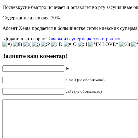
Послевкусие быстро исчезает и оставляет во рту засушливые о
Содержание алкоголя: 70%.
Абсент Xenta продается в большинстве сетей киевских суперма
Додано в категорію
Товары из супермаркетов и рынков
Залиште ваш коментар!
Ім’я
e-mail (не обов'язково)
сайт (не обов'язково)