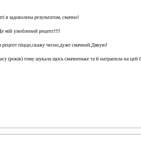
ті я задоволена результатом, смачно!
Це мій улюблений рецепт!!!!
ш рецепт піцци,скажу чесно,дуже смачний.Дякую!
асу (років) тому шукала щось смачненьке та й натрапила на цей бло