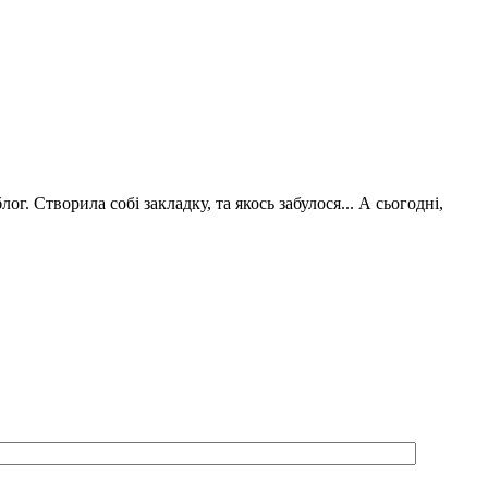
г. Створила собі закладку, та якось забулося... А сьогодні,