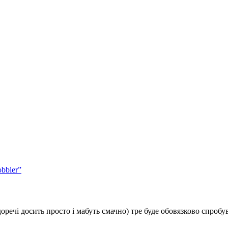
bbler”
доречі досить просто і мабуть смачно) тре буде обовязково спроб