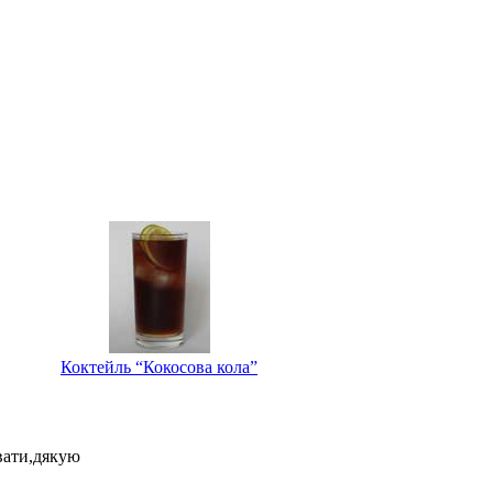
Коктейль “Кокосова кола”
увати,дякую