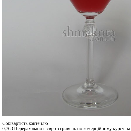
Собівартість коктейлю
0,76 €
Перераховано в євро з гривень по комерційному курсу на