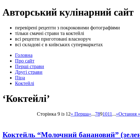
Авторський кулінарний сайт
перевірені рецепти з покроковими фотографіями
тільки смачні страви та коктейлі
всі рецепти приготовані власноруч
всі складові є в київських супермаркетах
Головна
Про сайт
Перші страви
Другі страви
Піца
Коктейлі
‘Коктейлі’
Сторінка 9 із 12
« Перша
«
...
7
8
9
10
11
...
»
Остання 
Коктейль “Молочний банановий” (зеле