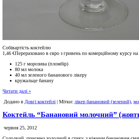
Собівартість коктейлю
1,46 €
Перераховано в євро з гривень по комерційному курсу н
125 г морозива (пломбір)
80 мл молока
40 мл зеленого бананового лікеру
кружальце банану
Читати далі »
Додано в
Довгі коктейлі
| Мітки:
лікер банановий (зелений)
,
мо
Коктейль “Банановий молочний” (жовт
червня 25, 2012
Солодкий, приємно холодний в спеку, з ніжним банановим смак