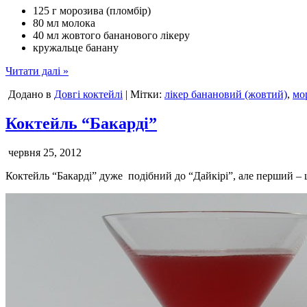
125 г морозива (пломбір)
80 мл молока
40 мл жовтого бананового лікеру
кружальце банану
Читати далі »
Додано в
Довгі коктейлі
| Мітки:
лікер банановий (жовтий)
,
мо
Коктейль “Бакарді”
червня 25, 2012
Коктейль “Бакарді” дуже подібний до “Дайкірі”, але перший –