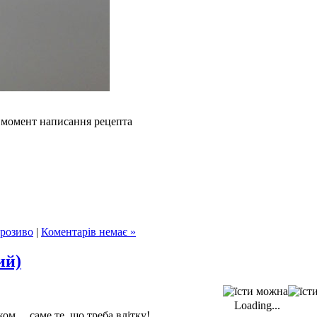
а момент написання рецепта
розиво
|
Коментарів немає »
ий)
Loading...
ом… саме те, що треба влітку!