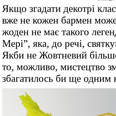
Якщо згадати декотрі клас
вже не кожен бармен може 
жоден не має такого леге
Мері”, яка, до речі, святку
Якби не Жовтневий більшо
то, можливо, мистецтво з
збагатилось би ще одним 