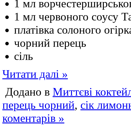
1 мл ворчестерширсько
1 мл червоного соусу Т
платівка солоного огірк
чорний перець
сіль
Читати далі »
Додано в
Миттєві коктей
перець чорний
,
сік лимон
коментарів »