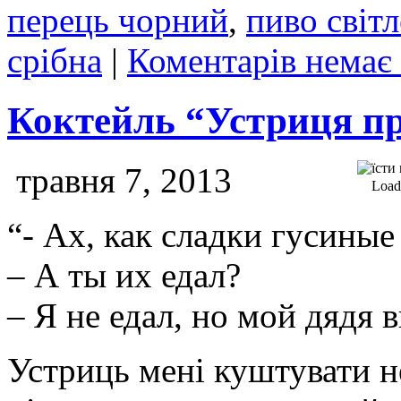
перець чорний
,
пиво світл
срібна
|
Коментарів немає
Коктейль “Устриця пр
травня 7, 2013
Loadi
“- Ах, как сладки гусиные
– А ты их едал?
– Я не едал, но мой дядя в
Устриць мені куштувати н