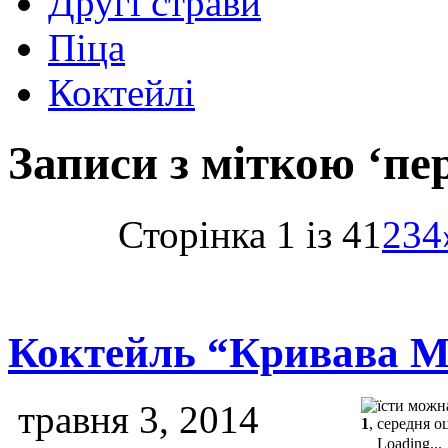
Другі страви
Піца
Коктейлі
Записи з міткою ‘пе
Сторінка 1 із 4
1
2
3
4
Коктейль “Кривава М
травня 3, 2014
1
, середня о
Loading...