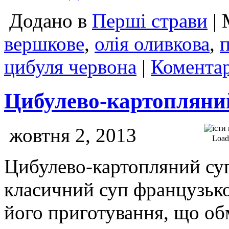
Додано в
Перші страви
| 
вершкове
,
олія оливкова
,
цибуля червона
|
Коментар
Цибулево-картопляний 
жовтня 2, 2013
Loadi
Цибулево-картопляний суп
класичний суп французької
його приготування, що об