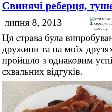
Свинячі реберця, туше
липня 8, 2013
3
, середня о
Loading...
Ця страва була випробуван
дружини та на моїх друзя
пройшло з однаковим усп
схвальних відгуків.