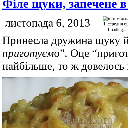
Філе щуки, запечене в
листопада 6, 2013
1
, середня о
Loading...
Принесла дружина щуку й
приготуєм
о”. Оце “приго
найбільше, то ж довелось