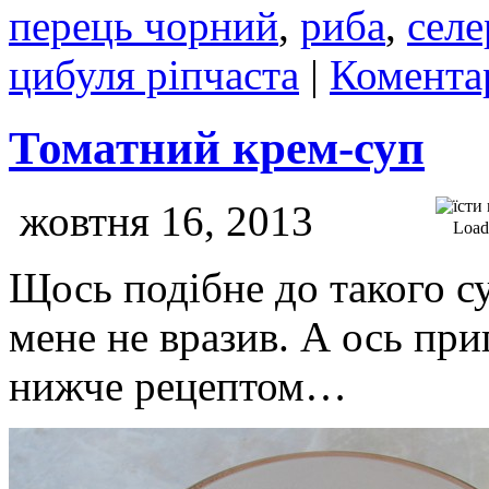
перець чорний
,
риба
,
селе
цибуля ріпчаста
|
Коментар
Томатний крем-суп
жовтня 16, 2013
Loadi
Щось подібне до такого суп
мене не вразив. А ось пр
нижче рецептом…