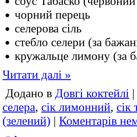
соус Табаско (червоний
чорний перець
селерова сіль
стебло селери (за бажа
кружальце лимону (за 
Читати далі »
Додано в
Довгі коктейлі
|
селера
,
сік лимонний
,
сік
(зелений)
|
Коментарів нем