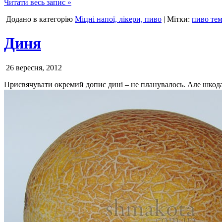
Читати весь запис »
Додано в категорію
Міцні напої, лікери, пиво
| Мітки:
пиво те
Диня
26 вересня, 2012
Присвячувати окремий допис дині – не планувалось. Але шкод