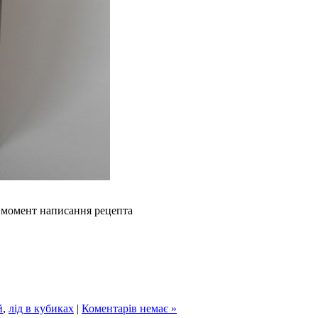
а момент написання рецепта
й
,
лід в кубиках
|
Коментарів немає »