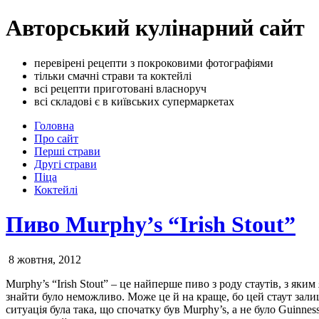
Авторський кулінарний сайт
перевірені рецепти з покроковими фотографіями
тільки смачні страви та коктейлі
всі рецепти приготовані власноруч
всі складові є в київських супермаркетах
Головна
Про сайт
Перші страви
Другі страви
Піца
Коктейлі
Пиво Murphy’s “Irish Stout”
8 жовтня, 2012
Murphy’s “Irish Stout” – це найперше пиво з роду стаутів, з яки
знайти було неможливо. Може це й на краще, бо цей стаут зали
ситуація була така, що спочатку був Murphy’s, а не було Guinness