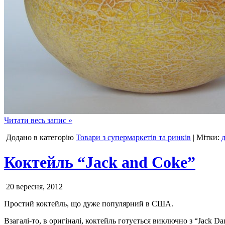
Читати весь запис »
Додано в категорію
Товари з супермаркетів та ринків
| Мітки:
Коктейль “Jack and Coke”
20 вересня, 2012
Простий коктейль, що дуже популярний в США.
Взагалі-то, в оригіналі, коктейль готується виключно з “Jack D