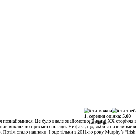
1
, середня оцінка:
5.00
м я познайомився. Це було вдале знайомство. В кінці ХХ сторіччя в
Loading...
шив виключно приємні спогади. Не факт, що, якби я познайомився
. Потім стало навпаки. І оце тільки з 2011-го року Murphy’s “Iris