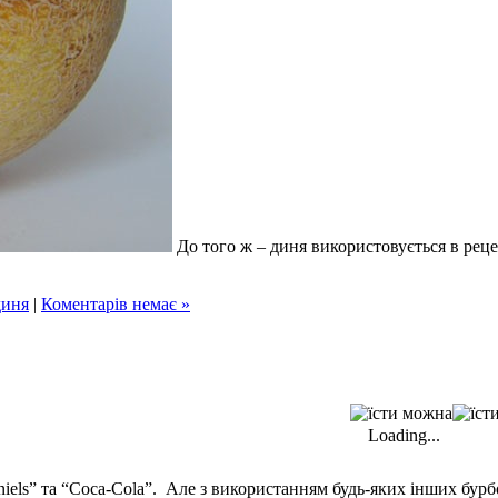
До того ж – диня використовується в рецеп
диня
|
Коментарів немає »
Loading...
aniels” та “Coсa-Cola”. Але з використанням будь-яких інших бур