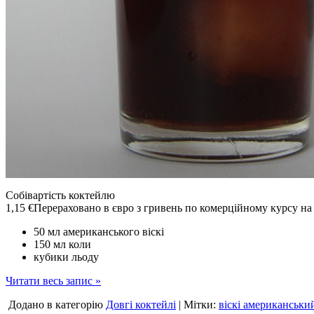
Собівартість коктейлю
1,15 €
Перераховано в євро з гривень по комерційному курсу н
50 мл американського віскі
150 мл коли
кубики льоду
Читати весь запис »
Додано в категорію
Довгі коктейлі
| Мітки:
віскі американськи