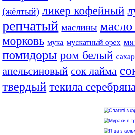
ликер кофейный
л
(жёлтый)
репчатый
масло
маслины
морковь
мя
мука
мускатный орех
помидоры
ром белый
сахар
со
апельсиновый
сок лайма
твердый
текила серебрян
Спагеті з фри
Мурахи в трав