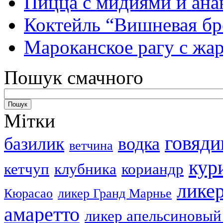
Пицца с мидиями и ана
Коктейль “Вишневая бр
Мароканское рагу с ж
Пошук смачного
Мітки
говяди
базилик
водка
ветчина
кур
кетчуп
клубника
кориандр
лике
Кюрасао
ликер Гранд Марнье
амаретто
ликер апельсиновый