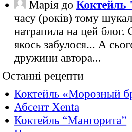
Марія
до
Коктейль 
часу (років) тому шука
натрапила на цей блог. 
якось забулося... А сьо
дружини автора...
Останні рецепти
Коктейль «Морозный б
Абсент Xenta
Коктейль “Мангорита”