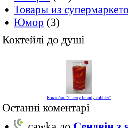
Товары из супермаркет
Юмор
(3)
Коктейлі до душі
Коктейль “Cherry brandy cobbler”
Останні коментарі
cawka
до
Сендвіч з