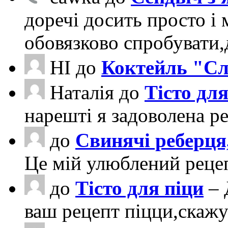
доречі досить просто і 
обовязково спробувати
НІ
до
Коктейль "Сл
Наталія
до
Тісто для
нарешті я задоволена ре
до
Свинячі реберця
Це мій улюблений рецеп
до
Тісто для піци
– 
ваш рецепт піцци,скаж