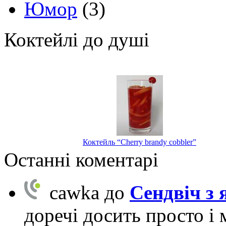
Юмор
(3)
Коктейлі до душі
Коктейль “Cherry brandy cobbler”
Останні коментарі
cawka
до
Сендвіч з
доречі досить просто і 