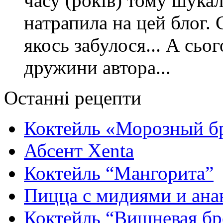
часу (років) тому шука
натрапила на цей блог. 
якось забулося... А сьо
дружини автора...
Останні рецепти
Коктейль «Морозный б
Абсент Xenta
Коктейль “Мангорита”
Пицца с мидиями и ана
Коктейль “Вишневая бр