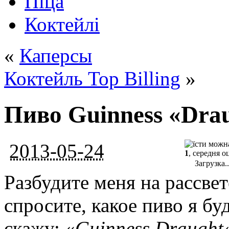
Піца
Коктейлі
«
Каперсы
Коктейль Top Billing
»
Пиво Guinness «Dra
2013-05-24
1
, середня о
Загрузка..
Разбудите меня на рассвет
спросите, какое пиво я буд
скажу: «
Guinness Draught