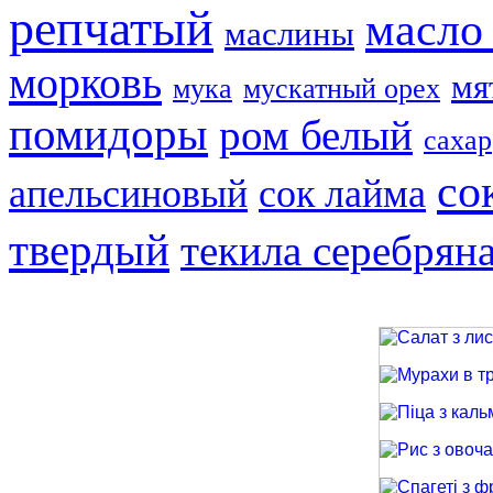
репчатый
масло
маслины
морковь
мя
мука
мускатный орех
помидоры
ром белый
сахар
со
апельсиновый
сок лайма
твердый
текила серебрян
Салат з лиси
Мурахи в трав
Піца з кальма
Рис з овочами