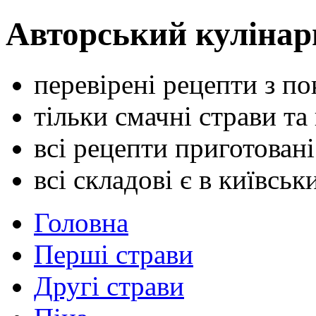
Авторський кулінар
перевірені рецепти з п
тільки смачні страви та
всі рецепти приготован
всі складові є в київсь
Головна
Перші страви
Другі страви