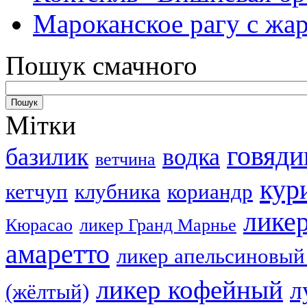
Мароканское рагу с ж
Пошук смачного
Мітки
говяди
базилик
водка
ветчина
кур
кетчуп
клубника
кориандр
лике
Кюрасао
ликер Гранд Марнье
амаретто
ликер апельсиновый
ликер кофейный
л
(жёлтый)