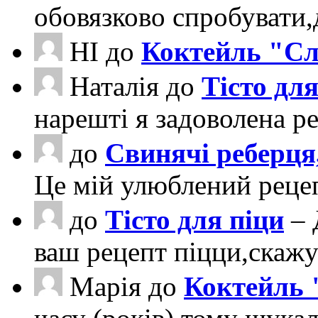
обовязково спробувати
НІ
до
Коктейль "Сл
Наталія
до
Тісто для
нарешті я задоволена ре
до
Свинячі реберця
Це мій улюблений рецеп
до
Тісто для піци
– 
ваш рецепт піцци,скаж
Марія
до
Коктейль 