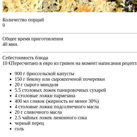
Количество порций
9
Общее время приготовления
40 мин.
Себестоимость блюда
10 €
Пересчитано в евро из гривен на момент написания рецепт
900 г брюссельской капусты
150 г бекону или сырокопченой почеревки
20 г сырого миндаля
5.5 столовых ложек панировочных сухарей
4 столовые ложки пармезана
400 мл сливок (жирность не менее 30%)
4 столовые ложки подсолнечного масла
20 г сливочного масла
2.5 чайных ложек лимонного сока
черный перец
соль