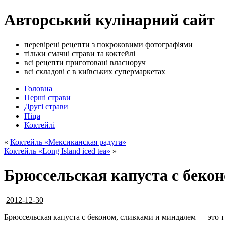
Авторський кулінарний сайт
перевірені рецепти з покроковими фотографіями
тільки смачні страви та коктейлі
всі рецепти приготовані власноруч
всі складові є в київських супермаркетах
Головна
Перші страви
Другі страви
Піца
Коктейлі
«
Коктейль «Мексиканская радуга»
Коктейль «Long Island iced tea»
»
Брюссельская капуста с беко
2012-12-30
Брюссельская капуста с беконом, сливками и миндалем — это 