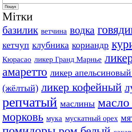
Мітки
говяди
базилик
водка
ветчина
кур
кетчуп
клубника
кориандр
лике
Кюрасао
ликер Гранд Марнье
амаретто
ликер апельсиновый
ликер кофейный
л
(жёлтый)
репчатый
масло
маслины
морковь
мя
мука
мускатный орех
помидоры
ром белый