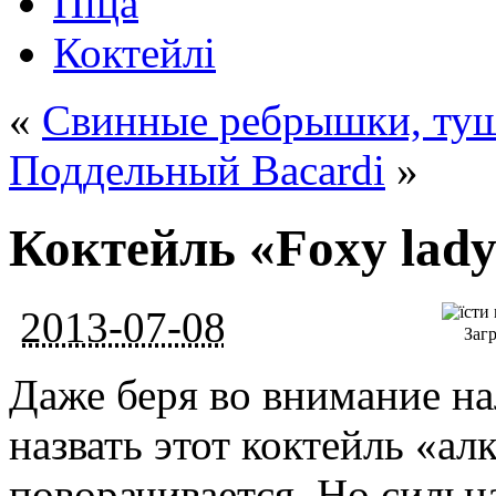
Піца
Коктейлі
«
Свинные ребрышки, туш
Поддельный Bacardi
»
Коктейль «Foxy lad
2013-07-08
Загр
Даже беря во внимание на
назвать этот коктейль «ал
поворачивается. Но сильн