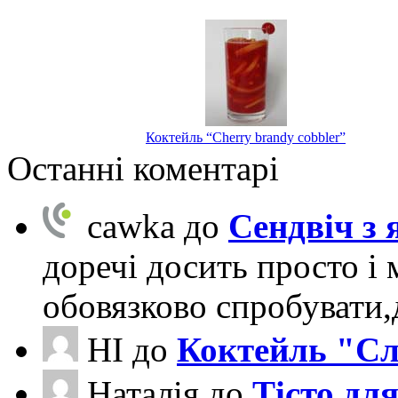
Коктейль “Cherry brandy cobbler”
Останні коментарі
cawka
до
Сендвіч з
доречі досить просто і 
обовязково спробувати
НІ
до
Коктейль "Сл
Наталія
до
Тісто для