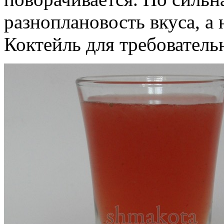
разноплановость вкуса, а н
Коктейль для требовател