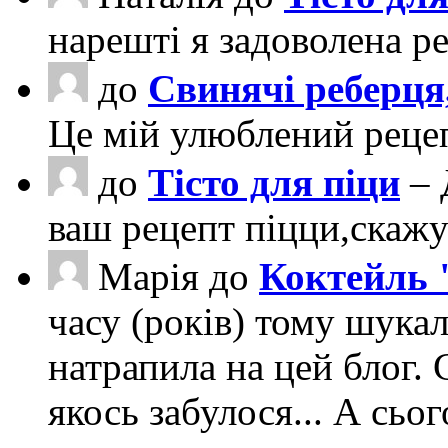
нарешті я задоволена ре
до
Свинячі реберця
Це мій улюблений рецеп
до
Тісто для піци
– 
ваш рецепт піцци,скаж
Марія
до
Коктейль 
часу (років) тому шука
натрапила на цей блог. 
якось забулося... А сьо