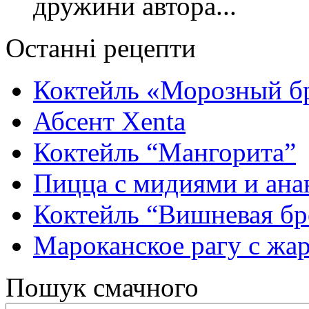
дружини автора...
Останні рецепти
Коктейль «Морозный б
Абсент Xenta
Коктейль “Мангорита”
Пицца с мидиями и ана
Коктейль “Вишневая бр
Мароканское рагу с ж
Пошук смачного