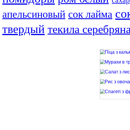
сахар
со
апельсиновый
сок лайма
твердый
текила серебрян
Піца з кальма
Мурахи в трав
Салат з лиси
Рис з овочами
Спагеті з фри