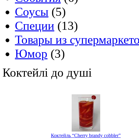
Соусы
(5)
Специи
(13)
Товары из супермаркет
Юмор
(3)
Коктейлі до душі
Коктейль “Cherry brandy cobbler”