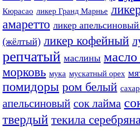
лике
Кюрасао
ликер Гранд Марнье
амаретто
ликер апельсиновый
ликер кофейный
л
(жёлтый)
репчатый
масло
маслины
морковь
мя
мука
мускатный орех
помидоры
ром белый
сахар
со
апельсиновый
сок лайма
твердый
текила серебрян