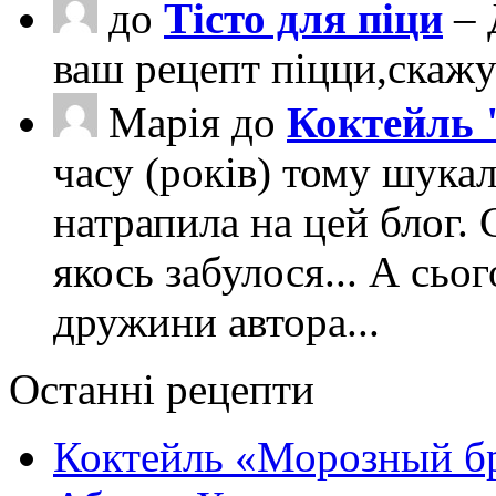
до
Тісто для піци
– 
ваш рецепт піцци,скаж
Марія
до
Коктейль 
часу (років) тому шука
натрапила на цей блог. 
якось забулося... А сьо
дружини автора...
Останні рецепти
Коктейль «Морозный б