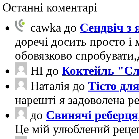
Останні коментарі
cawka
до
Сендвіч з
доречі досить просто і 
обовязково спробувати
НІ
до
Коктейль "Сл
Наталія
до
Тісто для
нарешті я задоволена ре
до
Свинячі реберця
Це мій улюблений рецеп