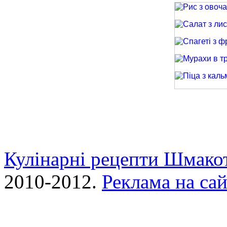
Рис з овочами
Салат з лиси
Спагеті з фри
Мурахи в трав
Піца з кальма
Кулінарні рецепти Шмако
2010-2012.
Реклама на сай