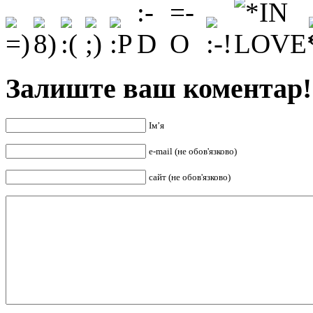
Залиште ваш коментар!
Ім’я
e-mail (не обов'язково)
сайт (не обов'язково)