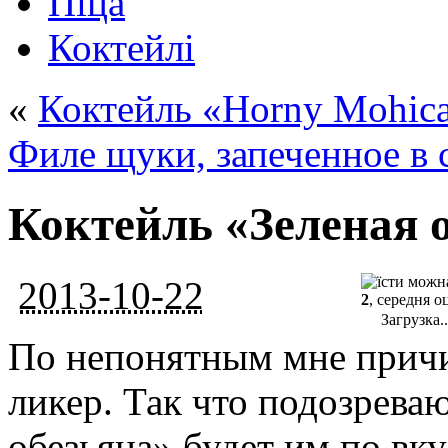
Піца
Коктейлі
«
Коктейль «Horny Mohic
Филе щуки, запеченное в 
Коктейль «Зеленая 
2013-10-22
2
, середня о
Загрузка..
По непонятным мне прич
ликер. Так что подозреваю
обезьяна» будет им по вку