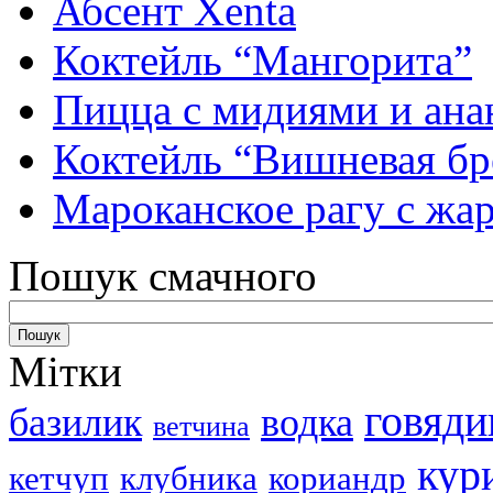
Абсент Xenta
Коктейль “Мангорита”
Пицца с мидиями и ана
Коктейль “Вишневая бр
Мароканское рагу с ж
Пошук смачного
Мітки
говяди
базилик
водка
ветчина
кур
кетчуп
клубника
кориандр