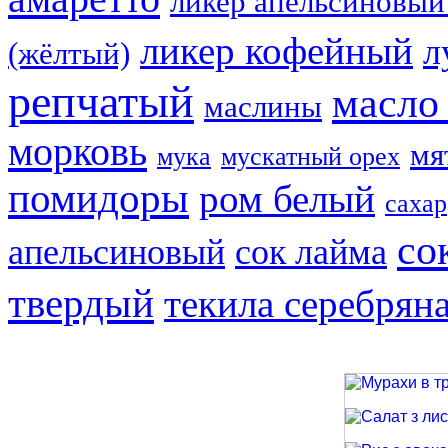
ликер апельсиновый
ликер кофейный
л
(жёлтый)
репчатый
масло
маслины
морковь
мя
мука
мускатный орех
помидоры
ром белый
сахар
со
апельсиновый
сок лайма
твердый
текила серебрян
Мурахи в трав
Салат з лиси