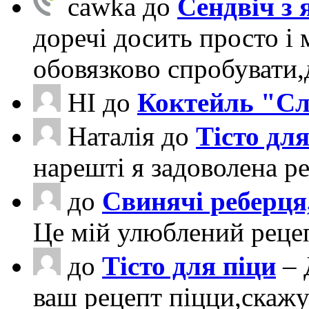
cawka
до
Сендвіч з
доречі досить просто і 
обовязково спробувати
НІ
до
Коктейль "Сл
Наталія
до
Тісто для
нарешті я задоволена ре
до
Свинячі реберця
Це мій улюблений рецеп
до
Тісто для піци
– 
ваш рецепт піцци,скаж