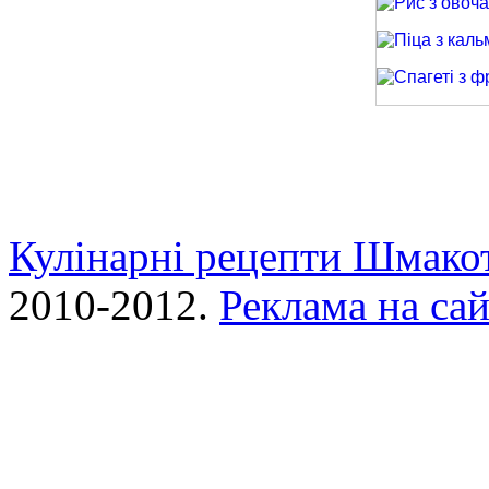
Рис з овочами
Піца з кальма
Спагеті з фри
Кулінарні рецепти Шмако
2010-2012.
Реклама на сай