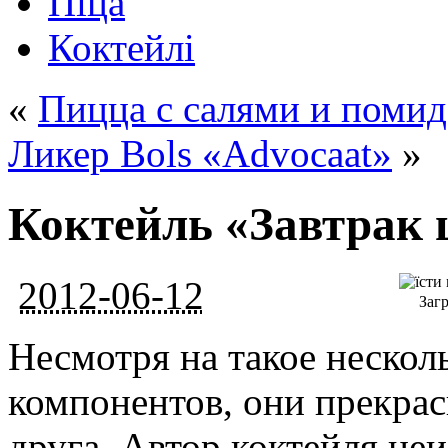
Піца
Коктейлі
«
Пицца с салями и поми
Ликер Bols «Advocaat»
»
Коктейль «Завтрак
2012-06-12
Загр
Несмотря на такое нескол
компонентов, они прекрас
друга. Автор коктейля неи