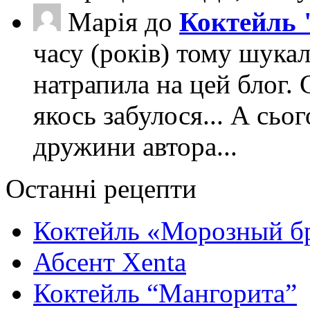
Марія
до
Коктейль 
часу (років) тому шука
натрапила на цей блог. 
якось забулося... А сьо
дружини автора...
Останні рецепти
Коктейль «Морозный б
Абсент Xenta
Коктейль “Мангорита”