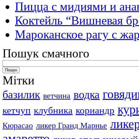
Пицца с мидиями и ана
Коктейль “Вишневая бр
Мароканское рагу с ж
Пошук смачного
Мітки
говяди
базилик
водка
ветчина
кур
кетчуп
клубника
кориандр
лике
Кюрасао
ликер Гранд Марнье
амаретто