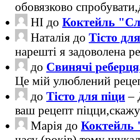
обовязково спробувати
НІ
до
Коктейль "Сл
Наталія
до
Тісто для
нарешті я задоволена ре
до
Свинячі реберця
Це мій улюблений рецеп
до
Тісто для піци
– 
ваш рецепт піцци,скаж
Марія
до
Коктейль 
часу (років) тому шука