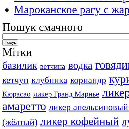
Мароканское рагу с ж
Пошук смачного
Мітки
говяди
базилик
водка
ветчина
кур
кетчуп
клубника
кориандр
лике
Кюрасао
ликер Гранд Марнье
амаретто
ликер апельсиновый
ликер кофейный
л
(жёлтый)