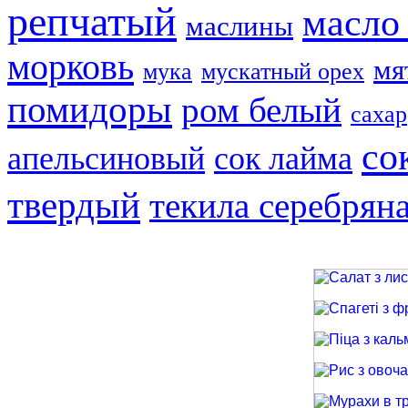
репчатый
масло
маслины
морковь
мя
мука
мускатный орех
помидоры
ром белый
сахар
со
апельсиновый
сок лайма
твердый
текила серебрян
Салат з лиси
Спагеті з фри
Піца з кальма
Рис з овочами