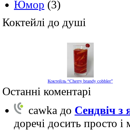
Юмор
(3)
Коктейлі до душі
Коктейль “Cherry brandy cobbler”
Останні коментарі
cawka
до
Сендвіч з
доречі досить просто і 