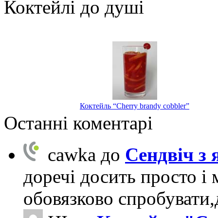
Коктейлі до душі
Коктейль “Cherry brandy cobbler”
Останні коментарі
cawka
до
Сендвіч з
доречі досить просто і 
обовязково спробувати