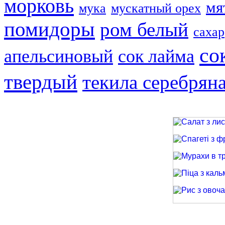
морковь
мя
мука
мускатный орех
помидоры
ром белый
сахар
со
апельсиновый
сок лайма
твердый
текила серебрян
Салат з лиси
Спагеті з фри
Мурахи в трав
Піца з кальма
Рис з овочами