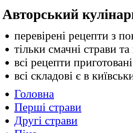
Авторський кулінар
перевірені рецепти з п
тільки смачні страви та
всі рецепти приготован
всі складові є в київсь
Головна
Перші страви
Другі страви