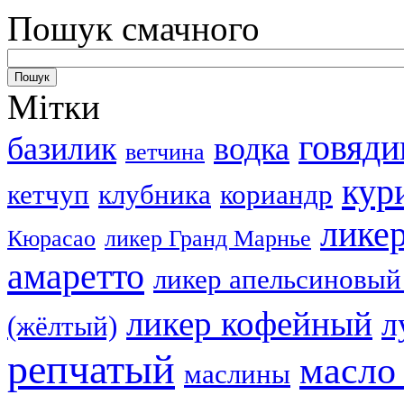
Пошук смачного
Мітки
говяди
базилик
водка
ветчина
кур
кетчуп
клубника
кориандр
лике
Кюрасао
ликер Гранд Марнье
амаретто
ликер апельсиновый
ликер кофейный
л
(жёлтый)
репчатый
масло
маслины