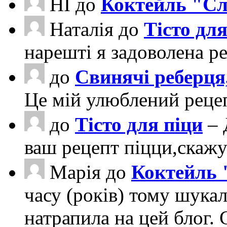
НІ
до
Коктейль "Сл
Наталія
до
Тісто для
нарешті я задоволена ре
до
Свинячі реберця
Це мій улюблений рецеп
до
Тісто для піци
– 
ваш рецепт піцци,скаж
Марія
до
Коктейль 
часу (років) тому шука
натрапила на цей блог. 