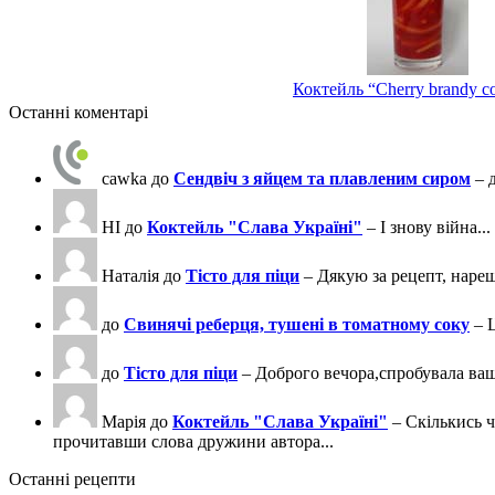
Коктейль “Cherry brandy co
Останні коментарі
cawka
до
Сендвіч з яйцем та плавленим сиром
– 
НІ
до
Коктейль "Слава Україні"
– І знову війна...
Наталія
до
Тісто для піци
– Дякую за рецепт, нареш
до
Свинячі реберця, тушені в томатному соку
– 
до
Тісто для піци
– Доброго вечора,спробувала ва
Марія
до
Коктейль "Слава Україні"
– Скількись ч
прочитавши слова дружини автора...
Останні рецепти