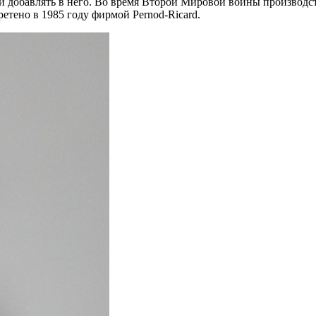
и добавлять в него. Во время Второй Мировой войны производств
етено в 1985 году фирмой Pernod-Ricard.