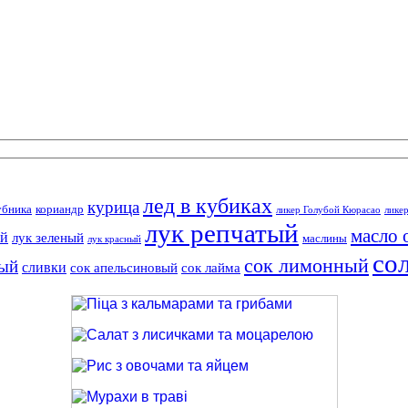
лед в кубиках
курица
убника
кориандр
ликер Голубой Кюрасао
лике
лук репчатый
масло 
ый
лук зеленый
маслины
лук красный
со
сок лимонный
ный
сливки
сок апельсиновый
сок лайма
Піца з кальмарами та грибами
Салат з лисичками та моцарелою
Рис з овочами та яйцем