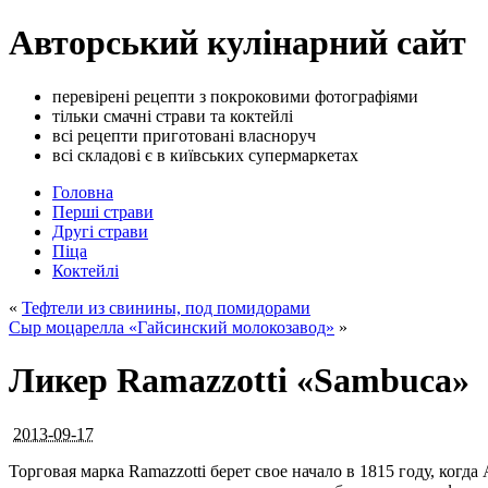
Авторський кулінарний сайт
перевірені рецепти з покроковими фотографіями
тільки смачні страви та коктейлі
всі рецепти приготовані власноруч
всі складові є в київських супермаркетах
Головна
Перші страви
Другі страви
Піца
Коктейлі
«
Тефтели из свинины, под помидорами
Сыр моцарелла «Гайсинский молокозавод»
»
Ликер Ramazzotti «Sambuca»
2013-09-17
Торговая марка Ramazzotti берет свое начало в 1815 году, ког