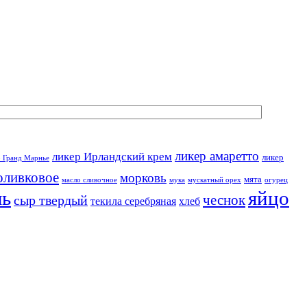
ликер амаретто
ликер Ирландский крем
ликер
р Гранд Марнье
оливковое
морковь
мята
масло сливочное
мука
мускатный орех
огурец
ль
яйцо
чеснок
сыр твердый
текила серебряная
хлеб