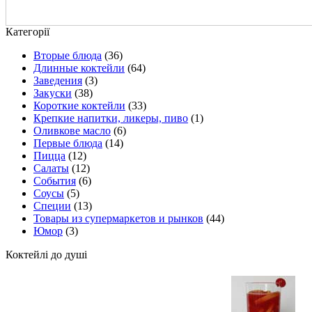
Категорії
Вторые блюда
(36)
Длинные коктейли
(64)
Заведения
(3)
Закуски
(38)
Короткие коктейли
(33)
Крепкие напитки, ликеры, пиво
(1)
Оливкове масло
(6)
Первые блюда
(14)
Пицца
(12)
Салаты
(12)
События
(6)
Соусы
(5)
Специи
(13)
Товары из супермаркетов и рынков
(44)
Юмор
(3)
Коктейлі до душі