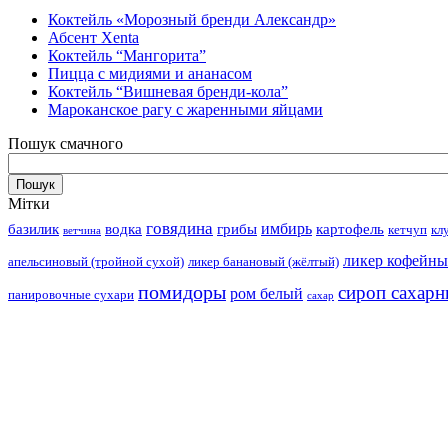
Коктейль «Морозный бренди Александр»
Абсент Xenta
Коктейль “Мангорита”
Пицца с мидиями и ананасом
Коктейль “Вишневая бренди-кола”
Мароканское рагу с жаренными яйцами
Пошук смачного
Мітки
говядина
имбирь
базилик
водка
грибы
картофель
кетчуп
кл
ветчина
ликер кофейн
апельсиновый (тройной сухой)
ликер банановый (жёлтый)
помидоры
сироп сахар
ром белый
панировочные сухари
сахар