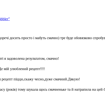
bbler”
доречі досить просто і мабуть смачно) тре буде обовязково спроб
ті я задоволена результатом, смачно!
Це мій улюблений рецепт!!!!
ш рецепт піцци,скажу чесно,дуже смачний.Дякую!
асу (років) тому шукала щось смачненьке та й натрапила на цей бло