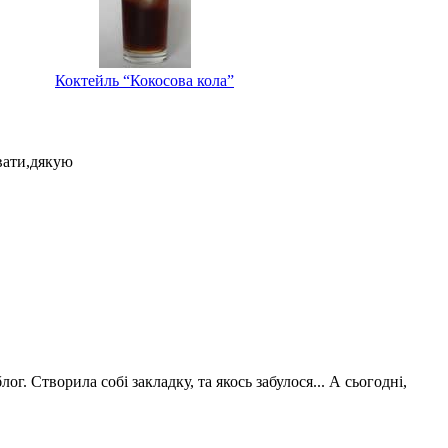
Коктейль “Кокосова кола”
увати,дякую
г. Створила собі закладку, та якось забулося... А сьогодні,