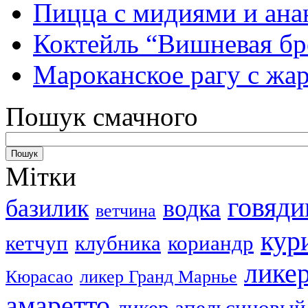
Пицца с мидиями и ана
Коктейль “Вишневая бр
Мароканское рагу с ж
Пошук смачного
Мітки
говяди
базилик
водка
ветчина
кур
кетчуп
клубника
кориандр
лике
Кюрасао
ликер Гранд Марнье
амаретто
ликер апельсиновый