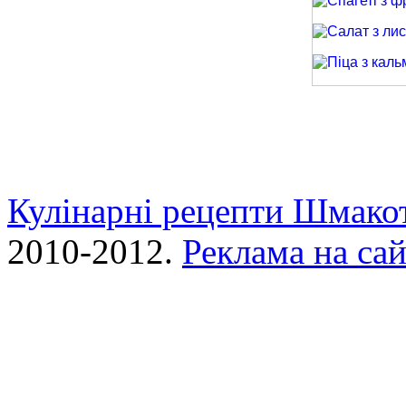
Спагеті з фри
Салат з лиси
Піца з кальма
Кулінарні рецепти Шмако
2010-2012.
Реклама на сай