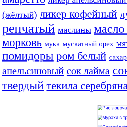
ликер кофейный
л
(жёлтый)
репчатый
масло
маслины
морковь
мя
мука
мускатный орех
помидоры
ром белый
сахар
со
апельсиновый
сок лайма
твердый
текила серебрян
Рис з овочами
Мурахи в трав