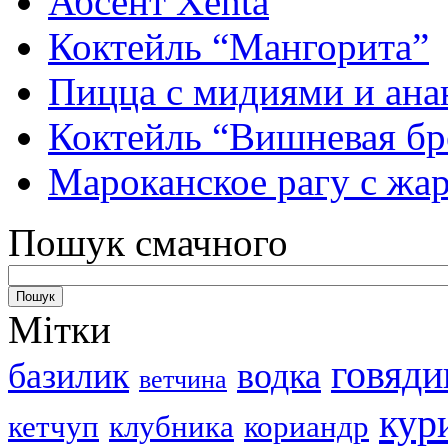
Абсент Xenta
Коктейль “Мангорита”
Пицца с мидиями и ана
Коктейль “Вишневая бр
Мароканское рагу с ж
Пошук смачного
Мітки
говяди
базилик
водка
ветчина
кур
кетчуп
клубника
кориандр