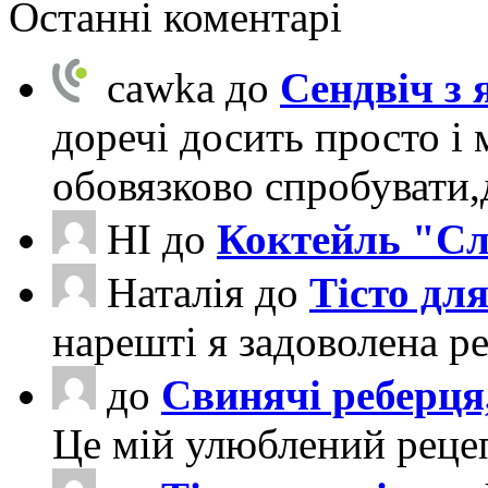
Останні коментарі
cawka
до
Сендвіч з
доречі досить просто і 
обовязково спробувати
НІ
до
Коктейль "Сл
Наталія
до
Тісто для
нарешті я задоволена ре
до
Свинячі реберця
Це мій улюблений рецеп