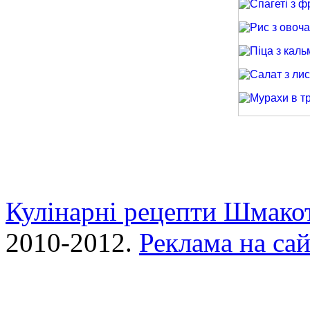
Спагеті з фри
Рис з овочами
Піца з кальма
Салат з лиси
Мурахи в трав
Кулінарні рецепти Шмако
2010-2012.
Реклама на сай