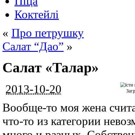
Піца
Коктейлі
«
Про петрушку
Салат “Дао”
»
Салат «Талар»
2013-10-20
Загр
Вообще-то моя жена счита
что-то из категории нево
много и разных. Собствен