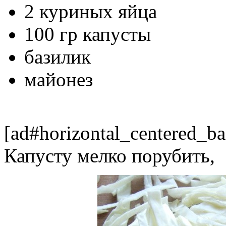
2 куриных яйца
100 гр капусты
базилик
майонез
[ad#horizontal_centered_ba
Капусту мелко порубить,