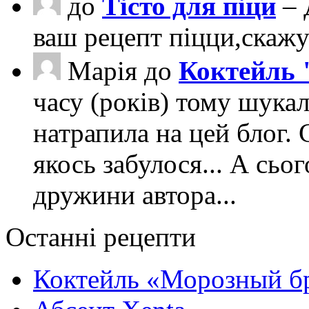
до
Тісто для піци
– 
ваш рецепт піцци,скаж
Марія
до
Коктейль 
часу (років) тому шука
натрапила на цей блог. 
якось забулося... А сьо
дружини автора...
Останні рецепти
Коктейль «Морозный б