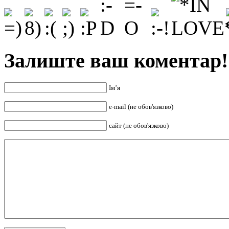
Залиште ваш коментар!
Ім’я
e-mail (не обов'язково)
сайт (не обов'язково)