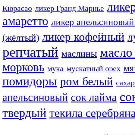
лике
Кюрасао
ликер Гранд Марнье
амаретто
ликер апельсиновый
ликер кофейный
л
(жёлтый)
репчатый
масло
маслины
морковь
мя
мука
мускатный орех
помидоры
ром белый
сахар
со
апельсиновый
сок лайма
твердый
текила серебрян