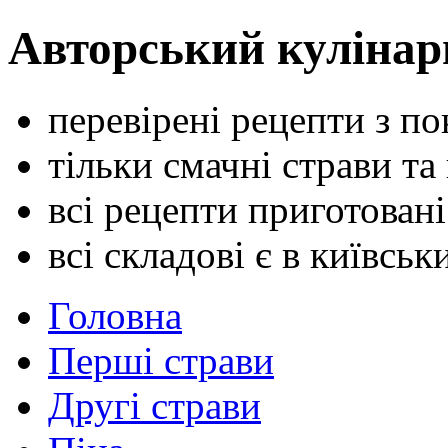
Авторський кулінар
перевірені рецепти з п
тільки смачні страви та
всі рецепти приготован
всі складові є в київсь
Головна
Перші страви
Другі страви