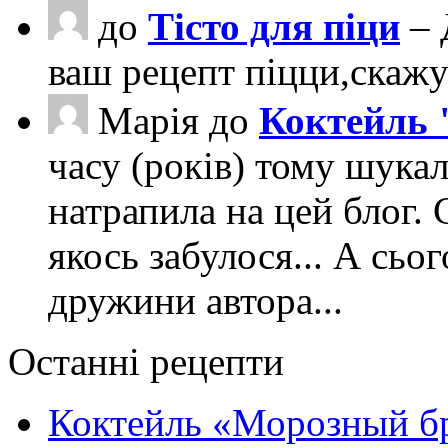
до
Тісто для піци
– 
ваш рецепт піцци,скаж
Марія
до
Коктейль 
часу (років) тому шука
натрапила на цей блог. 
якось забулося... А сьо
дружини автора...
Останні рецепти
Коктейль «Морозный б