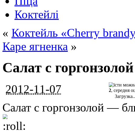
Піца
Коктейлі
«
Коктейль «Cherry brandy
Каре ягненка
»
Салат с горгонзолой
2012-11-07
2
, середня о
Загрузка..
Салат с горгонзолой — блю