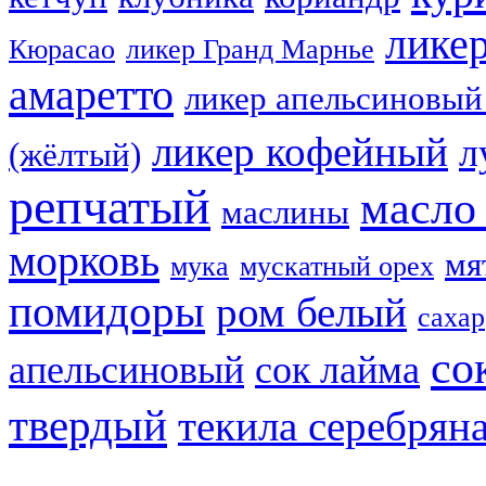
лике
Кюрасао
ликер Гранд Марнье
амаретто
ликер апельсиновый
ликер кофейный
л
(жёлтый)
репчатый
масло
маслины
морковь
мя
мука
мускатный орех
помидоры
ром белый
сахар
со
апельсиновый
сок лайма
твердый
текила серебрян