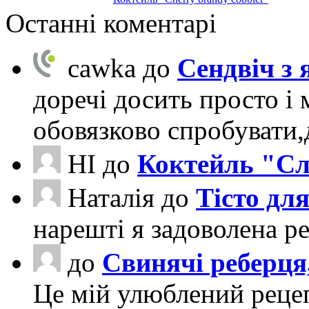
Останні коментарі
cawka
до
Сендвіч з
доречі досить просто і 
обовязково спробувати
НІ
до
Коктейль "Сл
Наталія
до
Тісто для
нарешті я задоволена ре
до
Свинячі реберця
Це мій улюблений рецеп