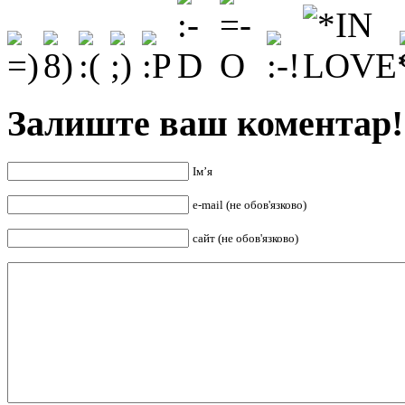
Залиште ваш коментар!
Ім’я
e-mail (не обов'язково)
сайт (не обов'язково)