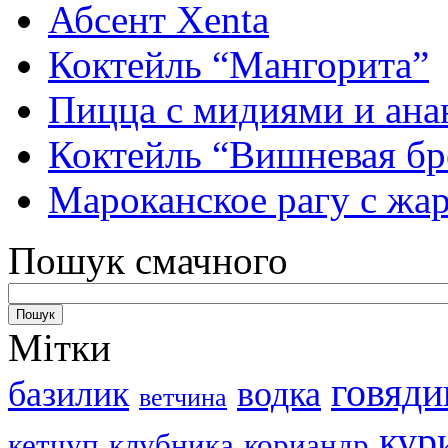
Абсент Xenta
Коктейль “Мангорита”
Пицца с мидиями и ана
Коктейль “Вишневая бр
Мароканское рагу с ж
Пошук смачного
Мітки
говяди
базилик
водка
ветчина
кур
кетчуп
клубника
кориандр