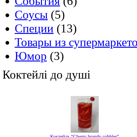
События
(6)
Соусы
(5)
Специи
(13)
Товары из супермаркет
Юмор
(3)
Коктейлі до душі
Коктейль “Cherry brandy cobbler”