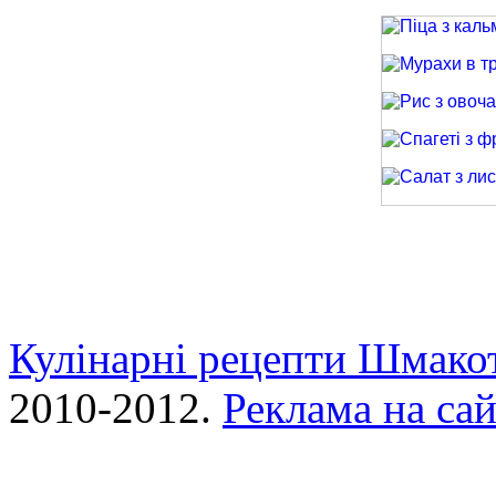
Піца з кальма
Мурахи в трав
Рис з овочами
Спагеті з фри
Салат з лиси
Кулінарні рецепти Шмако
2010-2012.
Реклама на сай