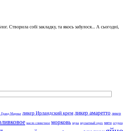
г. Створила собі закладку, та якось забулося... А сьогодні,
ликер амаретто
ликер Ирландский крем
ликер
р Гранд Марнье
оливковое
морковь
мята
масло сливочное
мука
мускатный орех
огурец
ль
яйцо