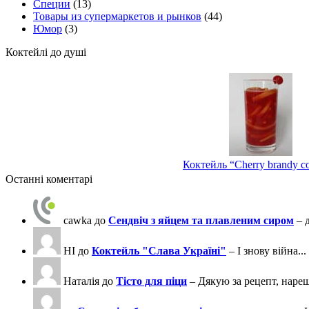
Специи
(13)
Товары из супермаркетов и рынков
(44)
Юмор
(3)
Коктейлі до душі
Коктейль “Cherry brandy co
Останні коментарі
cawka
до
Сендвіч з яйцем та плавленим сиром
– 
НІ
до
Коктейль "Слава Україні"
– І знову війна...
Наталія
до
Тісто для піци
– Дякую за рецепт, нареш