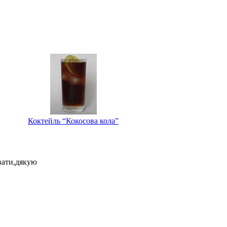
Коктейль “Кокосова кола”
увати,дякую