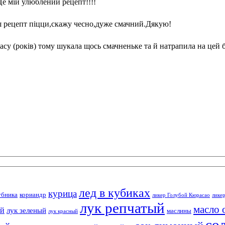
Це мій улюблений рецепт!!!!
ш рецепт піцци,скажу чесно,дуже смачний.Дякую!
асу (років) тому шукала щось смачненьке та й натрапила на цей бло
лед в кубиках
курица
убника
кориандр
ликер Голубой Кюрасао
лике
лук репчатый
масло 
ый
лук зеленый
маслины
лук красный
со