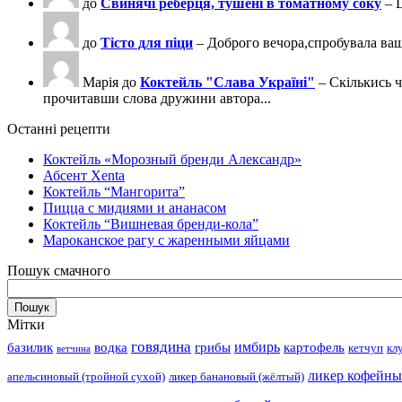
до
Свинячі реберця, тушені в томатному соку
– 
до
Тісто для піци
– Доброго вечора,спробувала ва
Марія
до
Коктейль "Слава Україні"
– Скількись ч
прочитавши слова дружини автора...
Останні рецепти
Коктейль «Морозный бренди Александр»
Абсент Xenta
Коктейль “Мангорита”
Пицца с мидиями и ананасом
Коктейль “Вишневая бренди-кола”
Мароканское рагу с жаренными яйцами
Пошук смачного
Мітки
говядина
имбирь
базилик
водка
грибы
картофель
кетчуп
кл
ветчина
ликер кофейн
апельсиновый (тройной сухой)
ликер банановый (жёлтый)