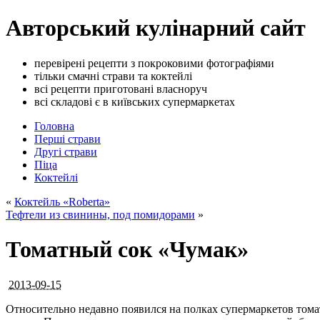
Авторський кулінарний сайт
перевірені рецепти з покроковими фотографіями
тільки смачні страви та коктейлі
всі рецепти приготовані власноруч
всі складові є в київських супермаркетах
Головна
Перші страви
Другі страви
Піца
Коктейлі
«
Коктейль «Roberta»
Тефтели из свинины, под помидорами
»
Томатный сок «Чумак»
2013-09-15
Относительно недавно появился на полках супермаркетов тома