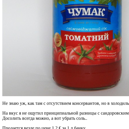
Не знаю уж, как там с отсутствием консервантов, но в холодил
На вкус я не ощутил принципиальной разницы с сандоровским, н
Досолить всегда можно, а вот убрать соль..
Продается везде по цене 1.2 € за 1 л банку.