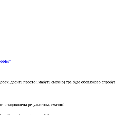
bbler”
доречі досить просто і мабуть смачно) тре буде обовязково спроб
ті я задоволена результатом, смачно!