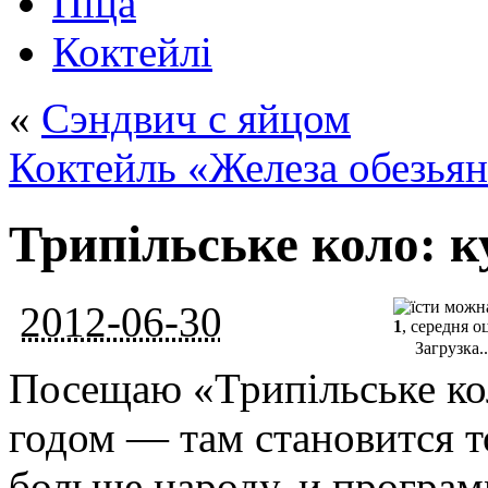
Піца
Коктейлі
«
Сэндвич с яйцом
Коктейль «Железа обезья
Трипільське коло: к
2012-06-30
1
, середня о
Загрузка..
Посещаю «Трипільське ко
годом — там становится т
больше народу, и програм