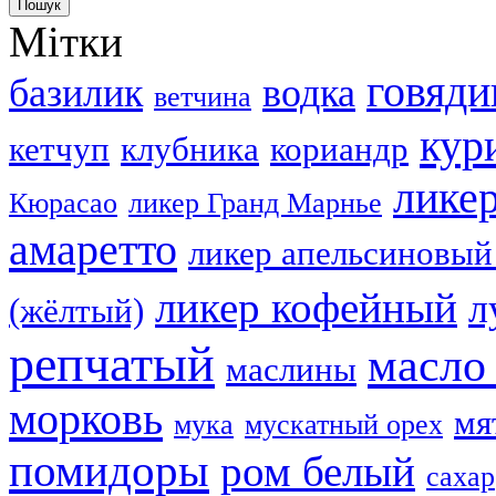
Мітки
говяди
базилик
водка
ветчина
кур
кетчуп
клубника
кориандр
лике
Кюрасао
ликер Гранд Марнье
амаретто
ликер апельсиновый
ликер кофейный
л
(жёлтый)
репчатый
масло
маслины
морковь
мя
мука
мускатный орех
помидоры
ром белый
сахар