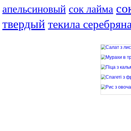
со
апельсиновый
сок лайма
твердый
текила серебрян
Салат з лиси
Мурахи в трав
Піца з кальма
Спагеті з фри
Рис з овочами