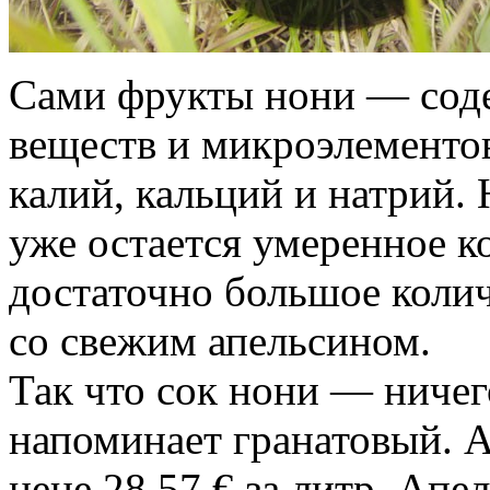
Сами фрукты нони — сод
веществ и микроэлементов
калий, кальций и натрий. 
уже остается умеренное к
достаточно большое колич
со свежим апельсином.
Так что сок нони — ничег
напоминает гранатовый. А
цене 28.57 € за литр. Апе