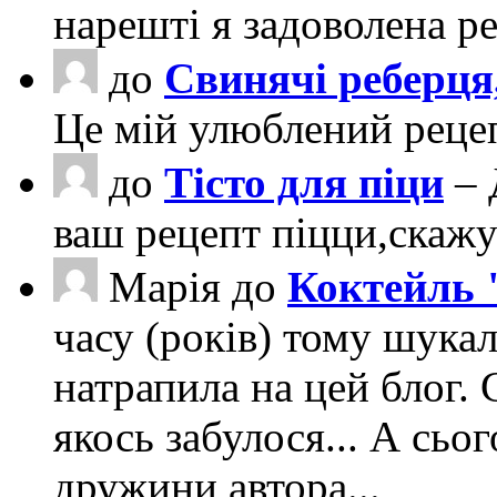
нарешті я задоволена ре
до
Свинячі реберця
Це мій улюблений рецеп
до
Тісто для піци
– 
ваш рецепт піцци,скаж
Марія
до
Коктейль 
часу (років) тому шука
натрапила на цей блог. 
якось забулося... А сьо
дружини автора...