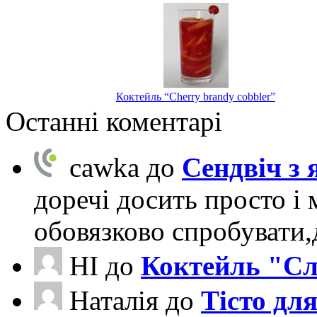
Коктейль “Cherry brandy cobbler”
Останні коментарі
cawka
до
Сендвіч з
доречі досить просто і 
обовязково спробувати
НІ
до
Коктейль "Сл
Наталія
до
Тісто для