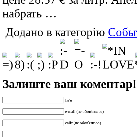
набрать …
Додано в категорію
Собы
Залиште ваш коментар!
Ім’я
e-mail (не обов'язково)
сайт (не обов'язково)