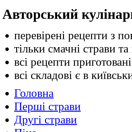
Авторський кулінар
перевірені рецепти з п
тільки смачні страви та
всі рецепти приготован
всі складові є в київсь
Головна
Перші страви
Другі страви