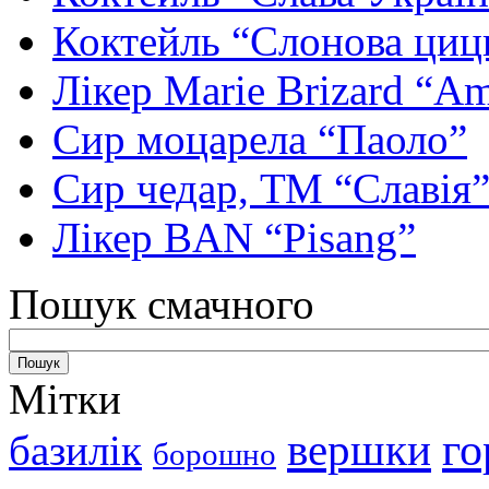
Коктейль “Слонова циц
Лікер Marie Brizard “Am
Сир моцарела “Паоло”
Сир чедар, ТМ “Славія
Лікер BAN “Pisang”
Пошук смачного
Мітки
вершки
го
базилік
борошно