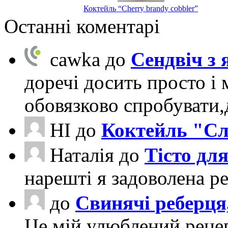
Коктейль “Cherry brandy cobbler”
Останні коментарі
cawka
до
Сендвіч з
доречі досить просто і 
обовязково спробувати
НІ
до
Коктейль "Сл
Наталія
до
Тісто для
нарешті я задоволена ре
до
Свинячі реберця
Це мій улюблений рецеп