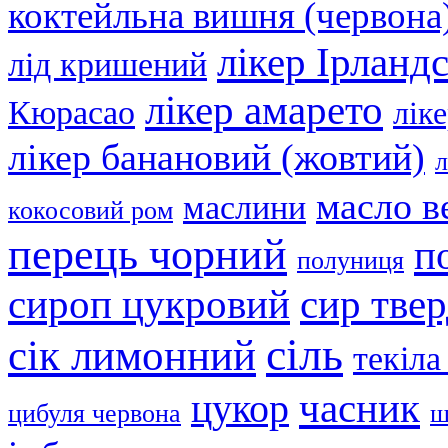
коктейльна вишня (червона
лікер Ірланд
лід кришений
лікер амарето
Кюрасао
лік
лікер банановий (жовтий)
л
масло в
маслини
кокосовий ром
перець чорний
п
полуниця
сир тве
сироп цукровий
сіль
сік лимонний
текіла
часник
цукор
цибуля червона
ш