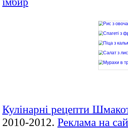
імбир
Рис з овочами
Спагеті з фри
Піца з кальма
Салат з лиси
Мурахи в трав
Кулінарні рецепти Шмако
2010-2012.
Реклама на сай