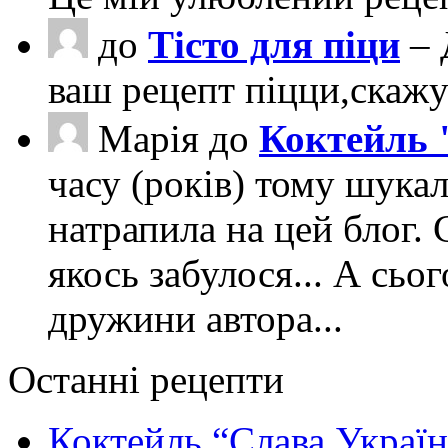
до
Тісто для піци
– 
ваш рецепт піцци,скаж
Марія
до
Коктейль 
часу (років) тому шука
натрапила на цей блог. 
якось забулося... А сьо
дружини автора...
Останні рецепти
Коктейль “Слава Україн