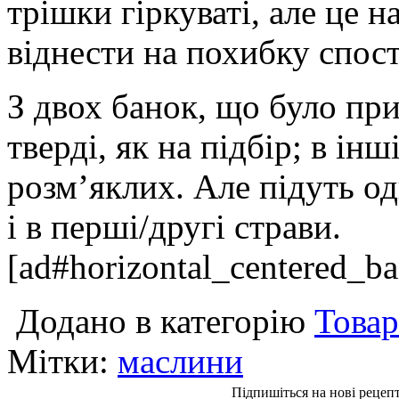
трішки гіркуваті, але це 
віднести на похибку спос
З двох банок, що було при
тверді, як на підбір; в ін
розм’яклих. Але підуть од
і в перші/другі страви.
[ad#horizontal_centered_ba
Додано в категорію
Товар
Мітки:
маслини
Підпишіться на нові рецеп