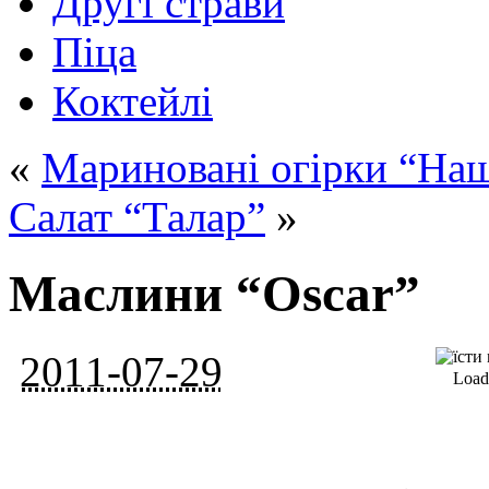
Другі страви
Піца
Коктейлі
«
Мариновані огірки “На
Салат “Талар”
»
Маслини “Oscar”
2011-07-29
Loadi