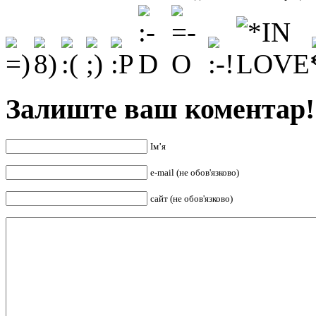
Залиште ваш коментар!
Ім’я
e-mail (не обов'язково)
сайт (не обов'язково)