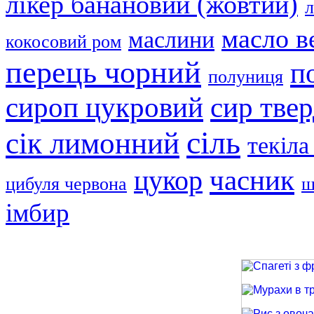
лікер банановий (жовтий)
л
масло в
маслини
кокосовий ром
перець чорний
п
полуниця
сир тве
сироп цукровий
сіль
сік лимонний
текіла
часник
цукор
цибуля червона
ш
імбир
Спагеті з фри
Мурахи в трав