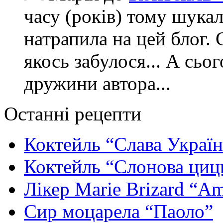
часу (років) тому шука
натрапила на цей блог. 
якось забулося... А сьо
дружини автора...
Останні рецепти
Коктейль “Слава Україн
Коктейль “Слонова циц
Лікер Marie Brizard “Am
Сир моцарела “Паоло”