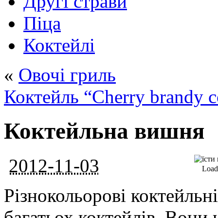
Другі страви
Піца
Коктейлі
«
Овочі гриль
Коктейль “Cherry brandy c
Коктейльна вишня
2012-11-03
Loadi
Різнокольорові коктейльн
багатьох коктейлів. Вони 