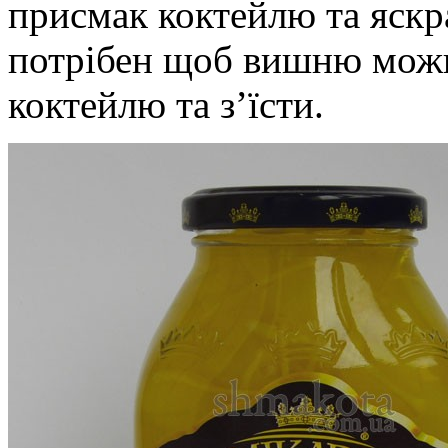
присмак коктейлю та яскр
потрібен щоб вишню можна
коктейлю та з’їсти.