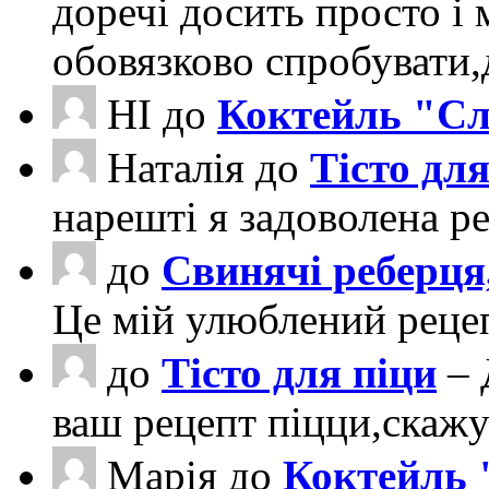
доречі досить просто і 
обовязково спробувати
НІ
до
Коктейль "Сл
Наталія
до
Тісто для
нарешті я задоволена ре
до
Свинячі реберця
Це мій улюблений рецеп
до
Тісто для піци
– 
ваш рецепт піцци,скаж
Марія
до
Коктейль 