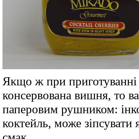
Якщо ж при приготуванні
консервована вишня, то в
паперовим рушником: інк
коктейль, може зіпсувати я
смак.