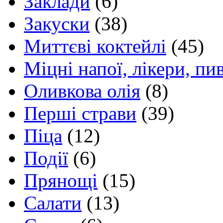
Заклади
(6)
Закуски
(38)
Миттєві коктейлі
(45)
Міцні напої, лікери, пи
Оливкова олія
(8)
Перші страви
(39)
Піца
(12)
Події
(6)
Прянощі
(15)
Салати
(13)