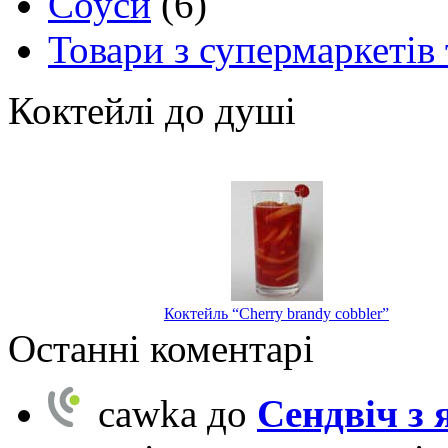
Соуси
(6)
Товари з супермаркетів 
Коктейлі до душі
Коктейль “Cherry brandy cobbler”
Останні коментарі
cawka
до
Сендвіч з