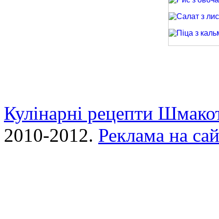
Рис з овочами
Салат з лиси
Піца з кальма
Кулінарні рецепти Шмако
2010-2012.
Реклама на сай