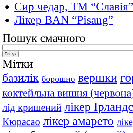
Сир чедар, ТМ “Славія
Лікер BAN “Pisang”
Пошук смачного
Мітки
вершки
го
базилік
борошно
коктейльна вишня (червона
лікер Ірланд
лід кришений
лікер амарето
Кюрасао
лік