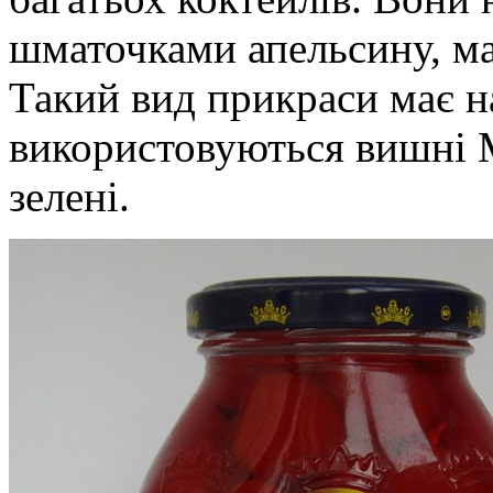
шматочками апельсину, ма
Такий вид прикраси має на
використовуються вишні М
зелені.