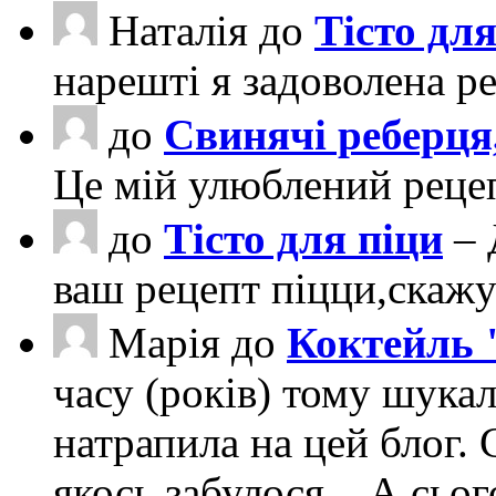
Наталія
до
Тісто для
нарешті я задоволена ре
до
Свинячі реберця
Це мій улюблений рецеп
до
Тісто для піци
– 
ваш рецепт піцци,скаж
Марія
до
Коктейль 
часу (років) тому шука
натрапила на цей блог. 
якось забулося... А сьо