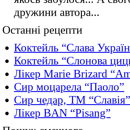
дружини автора...
Останні рецепти
Коктейль “Слава Україн
Коктейль “Слонова циц
Лікер Marie Brizard “Am
Сир моцарела “Паоло”
Сир чедар, ТМ “Славія
Лікер BAN “Pisang”