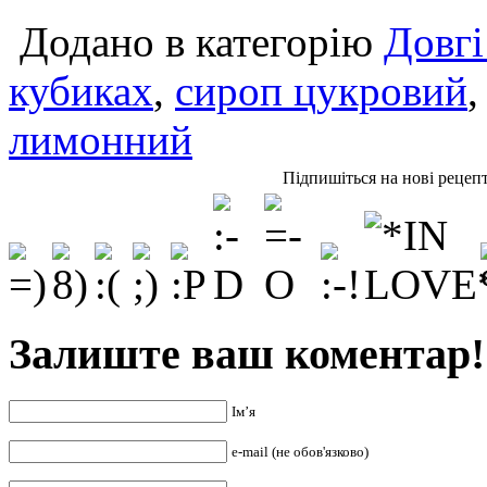
Додано в категорію
Довгі
кубиках
,
сироп цукровий
лимонний
Підпишіться на нові рецеп
Залиште ваш коментар!
Ім’я
e-mail (не обов'язково)