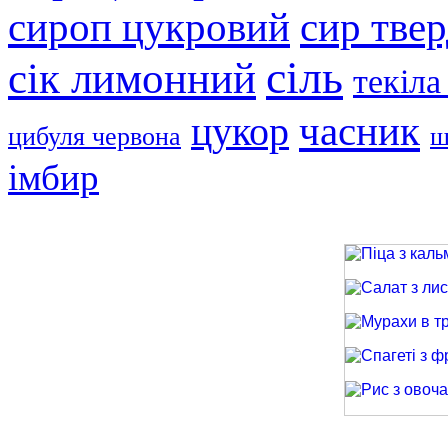
сир тве
сироп цукровий
сіль
сік лимонний
текіла
часник
цукор
цибуля червона
ш
імбир
Піца з кальма
Салат з лиси
Мурахи в трав
Спагеті з фри
Рис з овочами