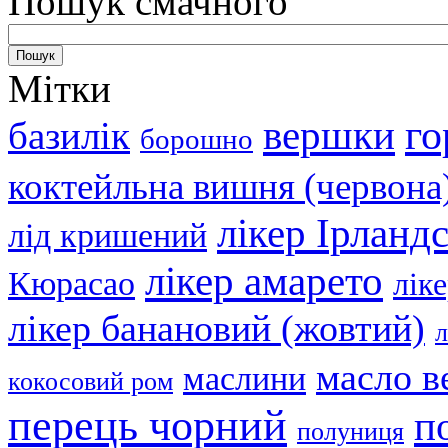
Пошук смачного
Мітки
вершки
го
базилік
борошно
коктейльна вишня (червона
лікер Ірланд
лід кришений
лікер амарето
Кюрасао
лік
лікер банановий (жовтий)
л
масло в
маслини
кокосовий ром
перець чорний
п
полуниця