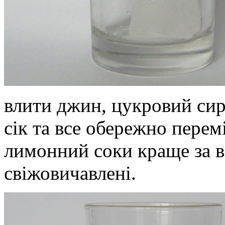
влити джин, цукровий сир
сік та все обережно пере
лимонний соки краще за в
свіжовичавлені.