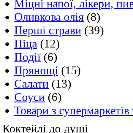
Міцні напої, лікери, пи
Оливкова олія
(8)
Перші страви
(39)
Піца
(12)
Події
(6)
Прянощі
(15)
Салати
(13)
Соуси
(6)
Товари з супермаркетів 
Коктейлі до душі