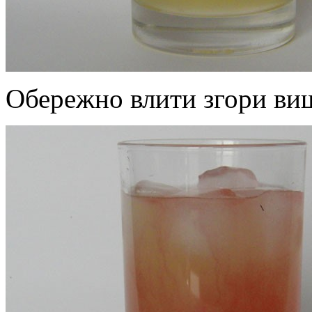
Обережно влити згори виш