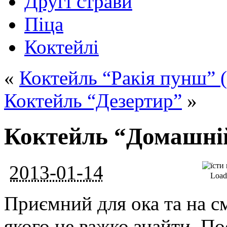
Другі страви
Піца
Коктейлі
«
Коктейль “Ракія пунш” (
Коктейль “Дезертир”
»
Коктейль “Домашній
2013-01-14
Loadi
Приємний для ока та на см
якого не важко знайти. П