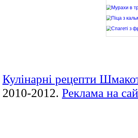
Рис з овочами
Мурахи в трав
Піца з кальма
Спагеті з фри
Кулінарні рецепти Шмако
2010-2012.
Реклама на сай