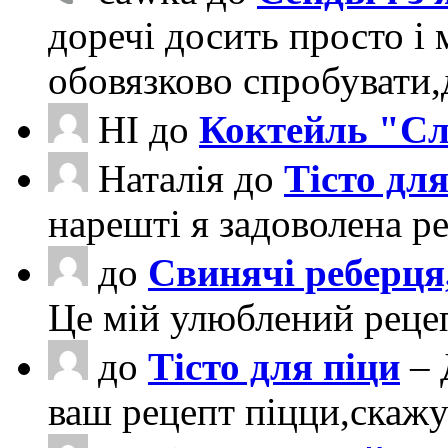
доречі досить просто і 
обовязково спробувати
НІ
до
Коктейль "Сл
Наталія
до
Тісто для
нарешті я задоволена ре
до
Свинячі реберця
Це мій улюблений рецеп
до
Тісто для піци
– 
ваш рецепт піцци,скаж