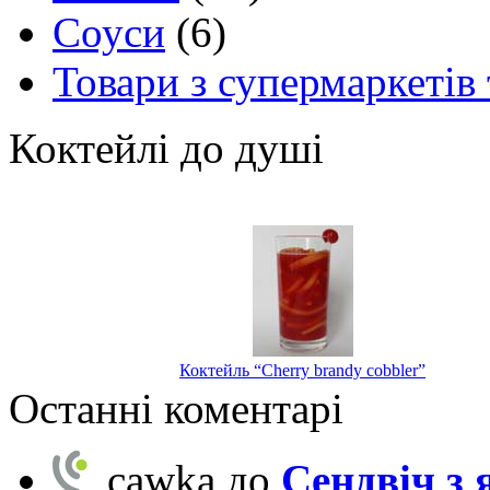
Соуси
(6)
Товари з супермаркетів 
Коктейлі до душі
Коктейль “Cherry brandy cobbler”
Останні коментарі
cawka
до
Сендвіч з