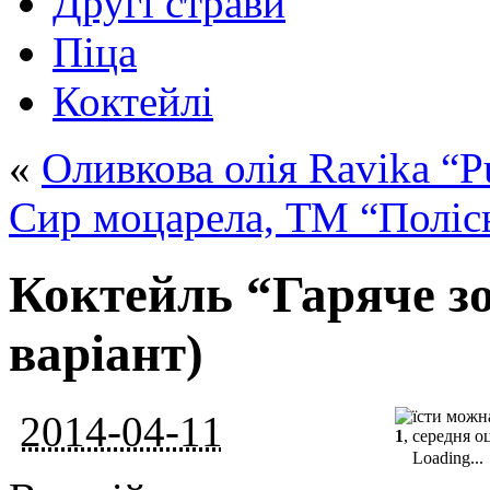
Другі страви
Піца
Коктейлі
«
Оливкова олія Ravika “P
Сир моцарела, ТМ “Поліс
Коктейль “Гаряче зо
варіант)
2014-04-11
1
, середня о
Loading...