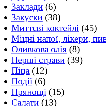
Заклади
(6)
Закуски
(38)
Миттєві коктейлі
(45)
Міцні напої, лікери, пи
Оливкова олія
(8)
Перші страви
(39)
Піца
(12)
Події
(6)
Прянощі
(15)
Салати
(13)