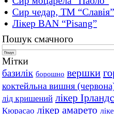
Сир моцарела “Паоло”
Сир чедар, ТМ “Славія
Лікер BAN “Pisang”
Пошук смачного
Мітки
вершки
го
базилік
борошно
коктейльна вишня (червона
лікер Ірланд
лід кришений
лікер амарето
Кюрасао
лік