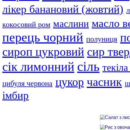
лікер банановий (жовтий)
л
масло в
маслини
кокосовий ром
перець чорний
п
полуниця
сир тве
сироп цукровий
сіль
сік лимонний
текіла
часник
цукор
цибуля червона
ш
імбир
Салат з лиси