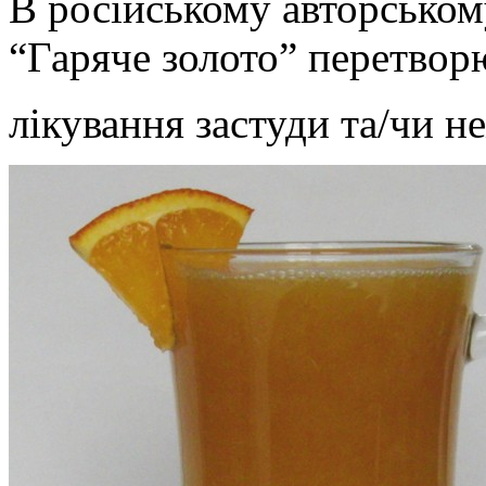
В російському авторськом
“Гаряче золото” перетвор
лікування застуди та/чи 