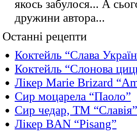
якось забулося... А сьо
дружини автора...
Останні рецепти
Коктейль “Слава Україн
Коктейль “Слонова циц
Лікер Marie Brizard “Am
Сир моцарела “Паоло”
Сир чедар, ТМ “Славія
Лікер BAN “Pisang”