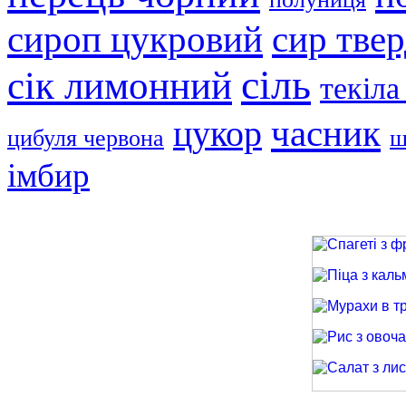
сир тве
сироп цукровий
сіль
сік лимонний
текіла
часник
цукор
цибуля червона
ш
імбир
Спагеті з фри
Піца з кальма
Мурахи в трав
Рис з овочами
Салат з лиси