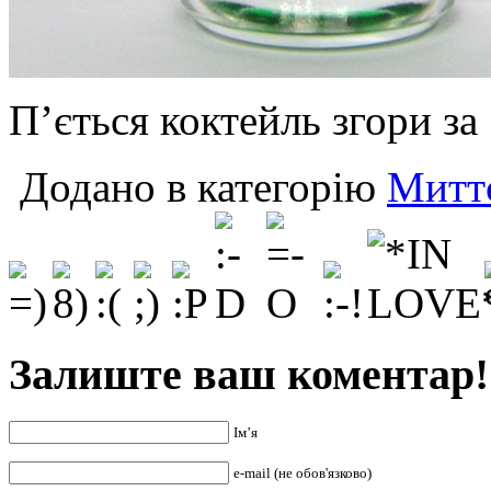
П’ється коктейль згори за 
Додано в категорію
Миттє
Залиште ваш коментар!
Ім’я
e-mail (не обов'язково)