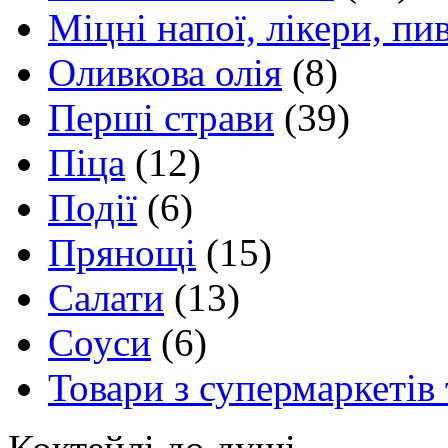
Міцні напої, лікери, пи
Оливкова олія
(8)
Перші страви
(39)
Піца
(12)
Події
(6)
Прянощі
(15)
Салати
(13)
Соуси
(6)
Товари з супермаркетів 