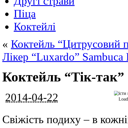
Другі страви
Піца
Коктейлі
«
Коктейль “Цитрусовий п
Лікер “Luxardo” Sambuca 
Коктейль “Тік-так”
2014-04-22
Loadi
Свіжість подиху – в кожні