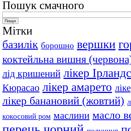
Пошук смачного
Мітки
вершки
го
базилік
борошно
коктейльна вишня (червона
лікер Ірланд
лід кришений
лікер амарето
Кюрасао
лік
лікер банановий (жовтий)
л
масло в
маслини
кокосовий ром
перець чорний
п
полуниця