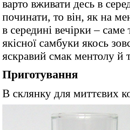
варто вживати десь в сере
починати, то він, як на ме
в середині вечірки – саме 
якісної самбуки якось зов
яскравий смак ментолу й 
Приготування
В склянку для миттєвих ко