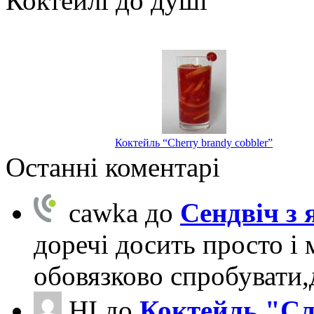
Коктейлі до душі
Коктейль “Cherry brandy cobbler”
Останні коментарі
cawka
до
Сендвіч з
доречі досить просто і 
обовязково спробувати
НІ
до
Коктейль "Сл