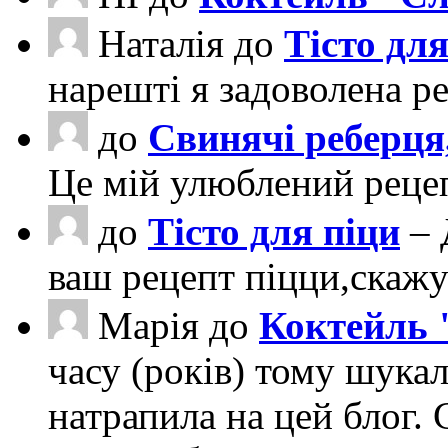
Наталія
до
Тісто для
нарешті я задоволена ре
до
Свинячі реберця
Це мій улюблений рецеп
до
Тісто для піци
– 
ваш рецепт піцци,скаж
Марія
до
Коктейль 
часу (років) тому шука
натрапила на цей блог. 