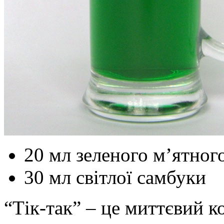
20 мл зеленого м’ятного
30 мл світлої самбуки
“Тік-так” – це миттєвий к