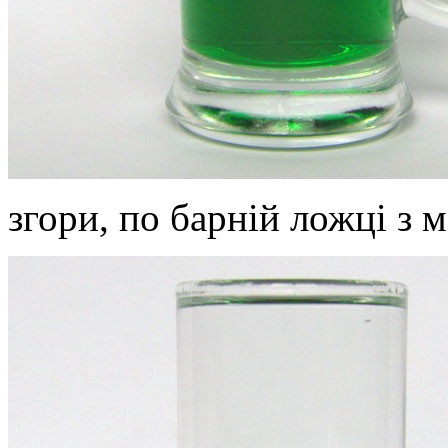
згори, по барній ложці з 