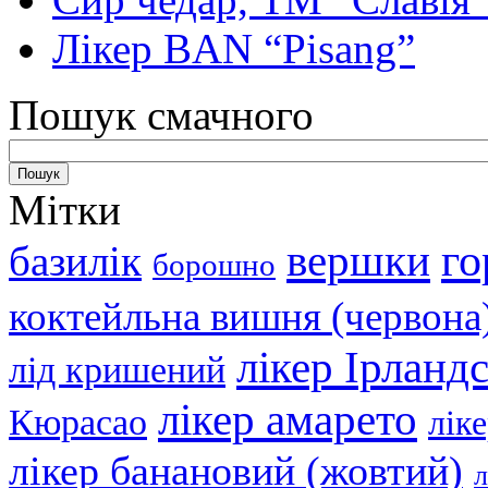
Лікер BAN “Pisang”
Пошук смачного
Мітки
вершки
го
базилік
борошно
коктейльна вишня (червона
лікер Ірланд
лід кришений
лікер амарето
Кюрасао
лік
лікер банановий (жовтий)
л