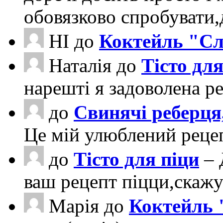
обовязково спробувати
НІ
до
Коктейль "Сл
Наталія
до
Тісто для
нарешті я задоволена ре
до
Свинячі реберця
Це мій улюблений рецеп
до
Тісто для піци
– 
ваш рецепт піцци,скаж
Марія
до
Коктейль 