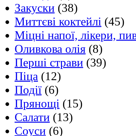
Закуски
(38)
Миттєві коктейлі
(45)
Міцні напої, лікери, пи
Оливкова олія
(8)
Перші страви
(39)
Піца
(12)
Події
(6)
Прянощі
(15)
Салати
(13)
Соуси
(6)