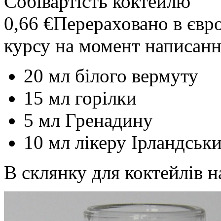
Собівартість коктейлю
0,66 €
Перераховано в євр
курсу на момент написанн
20 мл білого вермуту
15 мл горілки
5 мл Гренадину
10 мл лікеру Ірландськ
В склянку для коктейлів н