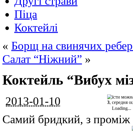
Другі страви
Піца
Коктейлі
«
Борщ на свинячих ребер
Салат “Ніжний”
»
Коктейль “Вибух мі
2013-01-10
3
, середня о
Loading...
Самий бридкий, з проміж 