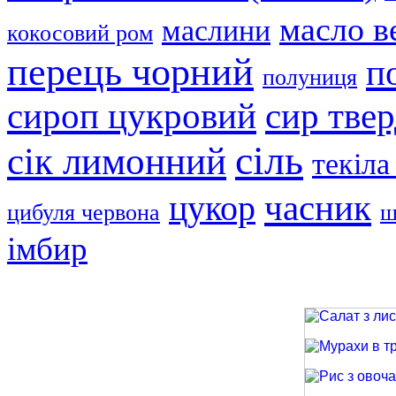
масло в
маслини
кокосовий ром
перець чорний
п
полуниця
сир тве
сироп цукровий
сіль
сік лимонний
текіла
часник
цукор
цибуля червона
ш
імбир
Салат з лиси
Мурахи в трав
Рис з овочами