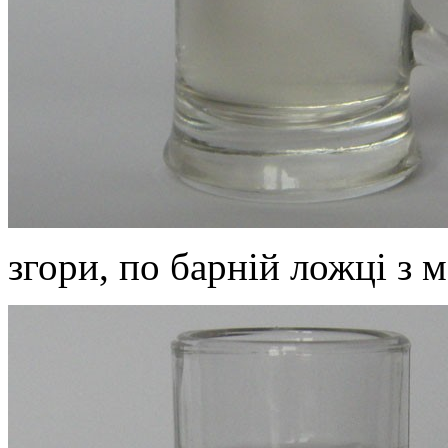
згори, по барній ложці з 