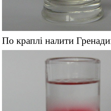
По краплі налити Гренади