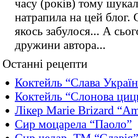
часу (років) тому шука
натрапила на цей блог. 
якось забулося... А сьо
дружини автора...
Останні рецепти
Коктейль “Слава Україн
Коктейль “Слонова циц
Лікер Marie Brizard “Am
Сир моцарела “Паоло”
Сир чедар, ТМ “Славія