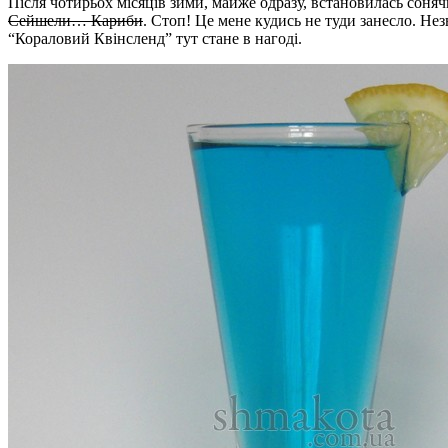
Після чотирьох місяців зими, майже одразу, встановилась со
Сейшели… Кариби
. Стоп! Це мене кудись не туди занесло. Нез
“Кораловий Квінсленд” тут стане в нагоді.