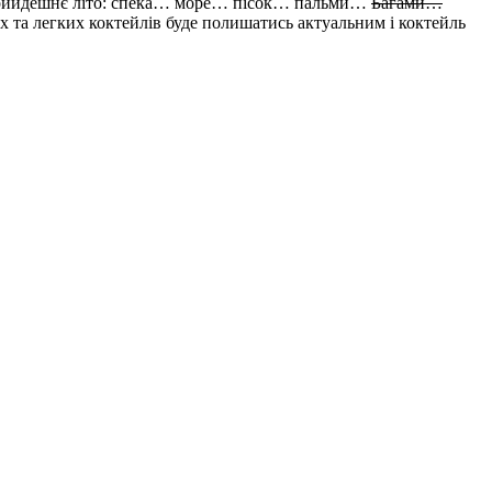
ло прийдешнє літо: спека… море… пісок… пальми…
Багами…
их та легких коктейлів буде полишатись актуальним і коктейль