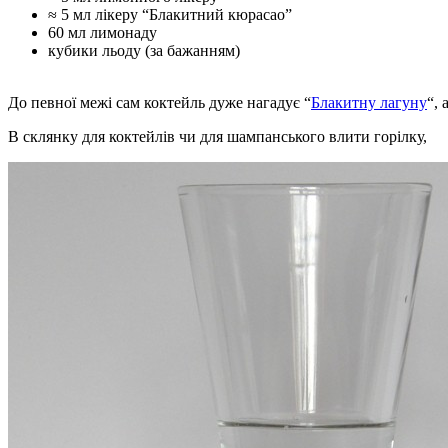
≈ 5 мл лікеру “Блакитний кюрасао”
60 мл лимонаду
кубики льоду (за бажанням)
До певної межі сам коктейль дуже нагадує “
Блакитну лагуну
“, 
В склянку для коктейлів чи для шампанського влити горілку,