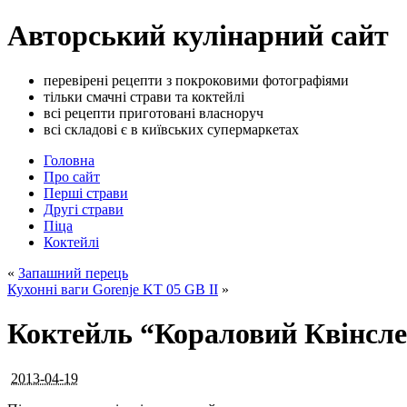
Авторський кулінарний сайт
перевірені рецепти з покроковими фотографіями
тільки смачні страви та коктейлі
всі рецепти приготовані власноруч
всі складові є в київських супермаркетах
Головна
Про сайт
Перші страви
Другі страви
Піца
Коктейлі
«
Запашний перець
Кухонні ваги Gorenje KT 05 GB II
»
Коктейль “Кораловий Квінсл
2013-04-19