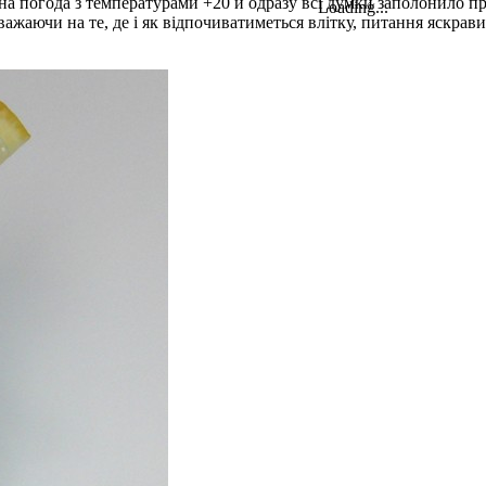
нячна погода з температурами +20 й одразу всі думки заполони
Loading...
важаючи на те, де і як відпочиватиметься влітку, питання яскрав