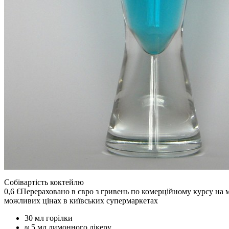
Собівартість коктейлю
0,6 €
Перераховано в євро з гривень по комерційному курсу на 
можливих цінах в київських супермаркетах
30 мл горілки
≈ 5 мл лимонного лікеру