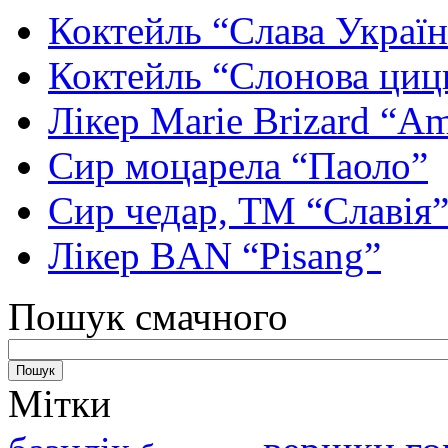
Коктейль “Слава Україн
Коктейль “Слонова циц
Лікер Marie Brizard “Am
Сир моцарела “Паоло”
Сир чедар, ТМ “Славія
Лікер BAN “Pisang”
Пошук смачного
Мітки