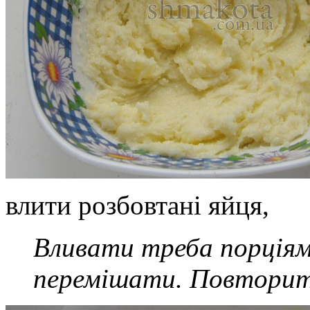
влити розбовтані яйця,
Вливати треба порціями
перемішати. Повторит