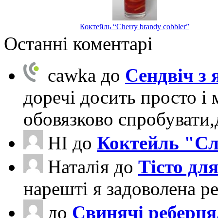
Коктейль “Cherry brandy cobbler”
Останні коментарі
cawka
до
Сендвіч з
доречі досить просто і 
обовязково спробувати
НІ
до
Коктейль "Сл
Наталія
до
Тісто для
нарешті я задоволена ре
до
Свинячі реберця