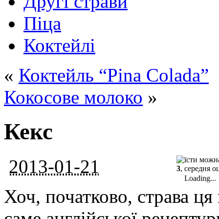
Другі страви
Піца
Коктейлі
«
Коктейль “Pina Colada”
Кокосове молоко
»
Кекс
2013-01-21
3
, середня о
Loading...
Хоч, початково, страва ця
саме англійської рецептури