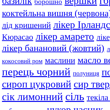
вершки
го
базилік
борошно
коктейльна вишня (червона
лікер Ірланд
лід кришений
лікер амарето
Кюрасао
лік
лікер банановий (жовтий)
л
масло в
маслини
кокосовий ром
перець чорний
п
полуниця
сир тве
сироп цукровий
сіль
сік лимонний
текіла
часник
цукор