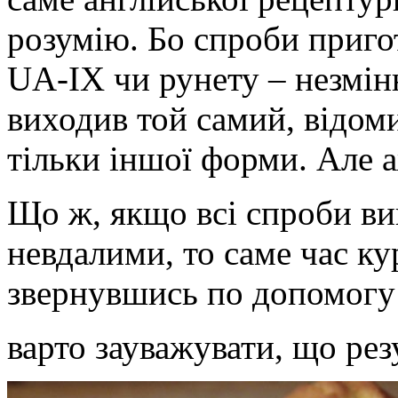
розумію. Бо спроби пригот
UA-IX чи рунету – незмін
виходив той самий, відоми
тільки іншої форми. Але а
Що ж, якщо всі спроби ви
невдалими, то саме час ку
звернувшись по допомогу д
варто зауважувати, що ре