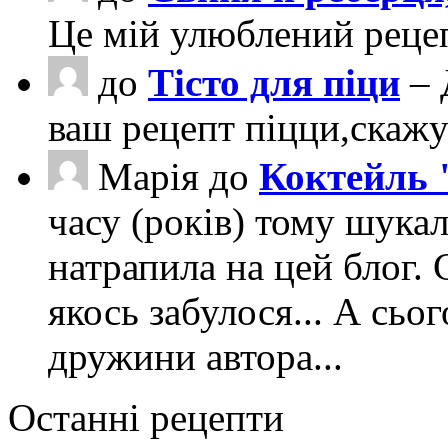
Це мій улюблений рецеп
до
Тісто для піци
– 
ваш рецепт піцци,скаж
Марія
до
Коктейль 
часу (років) тому шука
натрапила на цей блог. 
якось забулося... А сьо
дружини автора...
Останні рецепти