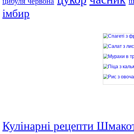
цибуля червона
ш
імбир
Спагеті з фри
Салат з лиси
Мурахи в трав
Піца з кальма
Рис з овочами
Кулінарні рецепти Шмако