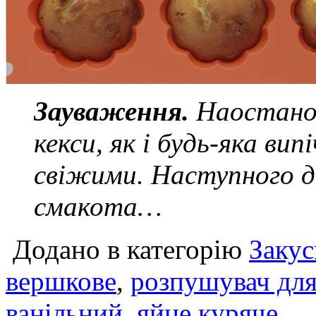
Зауваження.
Наостанок
кекси, як і будь-яка ви
свіжими. Наступного д
смакота…
Додано в категорію
Закус
вершкове
,
розпушувач для
ванільний
,
яйце куряче