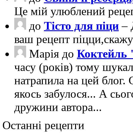
Це мій улюблений рецеп
до
Тісто для піци
– 
ваш рецепт піцци,скаж
Марія
до
Коктейль 
часу (років) тому шука
натрапила на цей блог. 
якось забулося... А сьо
дружини автора...
Останні рецепти