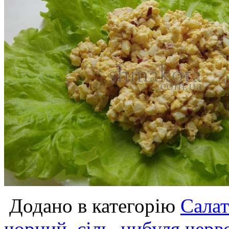
Додано в категорію
Сала
чорний
,
сіль
,
цибуля черв