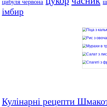
часник
цукор
цибуля червона
ш
імбир
Піца з кальма
Рис з овочами
Мурахи в трав
Салат з лиси
Спагеті з фри
Кулінарні рецепти Шмако