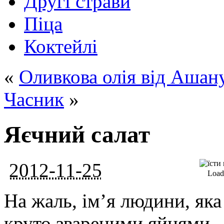
Другі страви
Піца
Коктейлі
«
Оливкова олія від Ашан
Часник
»
Яєчний салат
2012-11-25
Loadi
На жаль, ім’я людини, як
круто звареними яйцями – 