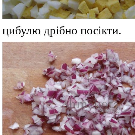
цибулю дрібно посікти.