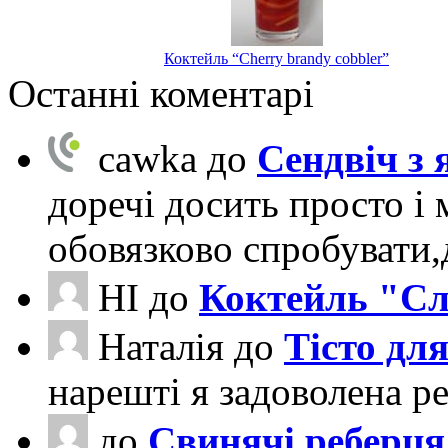
Коктейль “Cherry brandy cobbler”
Останні коментарі
cawka
до
Сендвіч з
доречі досить просто і 
обовязково спробувати
НІ
до
Коктейль "Сл
Наталія
до
Тісто для
нарешті я задоволена ре
до
Свинячі реберця