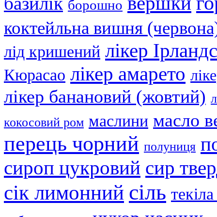
вершки
го
базилік
борошно
коктейльна вишня (червона
лікер Ірланд
лід кришений
лікер амарето
Кюрасао
лік
лікер банановий (жовтий)
л
масло в
маслини
кокосовий ром
перець чорний
п
полуниця
сир тве
сироп цукровий
сіль
сік лимонний
текіла