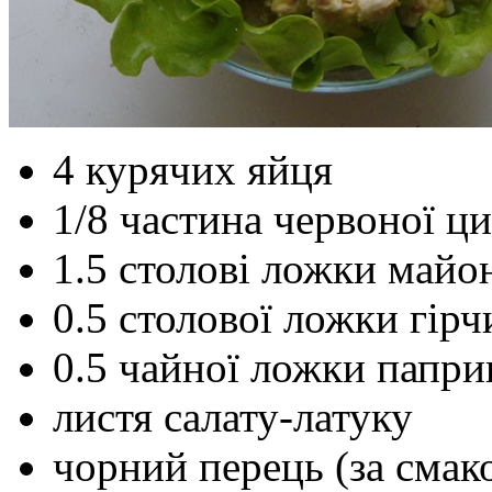
4 курячих яйця
1/8 частина червоної ци
1.5 столові ложки майо
0.5 столової ложки гірч
0.5 чайної ложки папри
листя салату-латуку
чорний перець (за смак