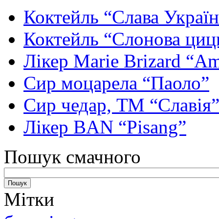
Коктейль “Слава Україн
Коктейль “Слонова циц
Лікер Marie Brizard “Am
Сир моцарела “Паоло”
Сир чедар, ТМ “Славія
Лікер BAN “Pisang”
Пошук смачного
Мітки