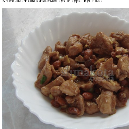
Класична страва китайської кухні: курка Кунг пао.