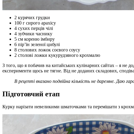
2 курячих грудки
100 г сирого арахісу
4 сухих перців чілі
4 зубчики часнику
5 см кореню імбиру
6 пір’їн зеленої цибулі
8 столових ложок соєвого соусу
2 столові ложки кукурудзяного крохмалю
З того, що я побачив на китайських кулінарних сайтах – я не до
експерименти щось не тягне. Від не доданих складових, сподів
В рецепті вказано подвійна кількість не даремне. Даю г
Підготовчий етап
Курку нарізати невеликими шматочками та перемішати з крохм