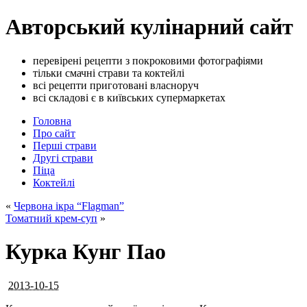
Авторський кулінарний сайт
перевірені рецепти з покроковими фотографіями
тільки смачні страви та коктейлі
всі рецепти приготовані власноруч
всі складові є в київських супермаркетах
Головна
Про сайт
Перші страви
Другі страви
Піца
Коктейлі
«
Червона ікра “Flagman”
Томатний крем-суп
»
Курка Кунг Пао
2013-10-15