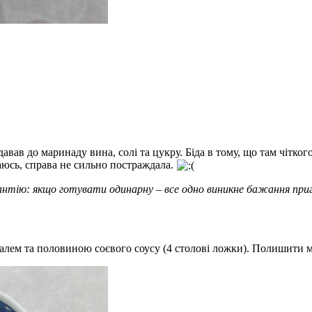
давав до маринаду вина, солі та цукру. Біда в тому, що там чітко
аюсь, справа не сильно постраждала.
арантію: якщо готувати одинарну – все одно виникне бажання пр
алем та половиною соєвого соусу (4 столові ложки). Полишити 