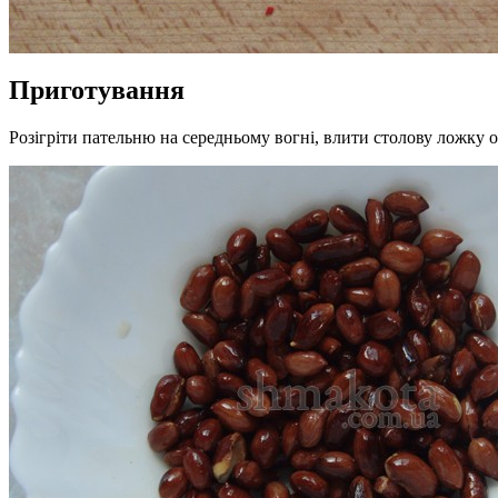
Приготування
Розігріти пательню на середньому вогні, влити столову ложку ол