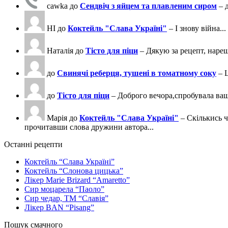
cawka
до
Сендвіч з яйцем та плавленим сиром
– 
НІ
до
Коктейль "Слава Україні"
– І знову війна...
Наталія
до
Тісто для піци
– Дякую за рецепт, нареш
до
Свинячі реберця, тушені в томатному соку
– 
до
Тісто для піци
– Доброго вечора,спробувала ва
Марія
до
Коктейль "Слава Україні"
– Скількись ч
прочитавши слова дружини автора...
Останні рецепти
Коктейль “Слава Україні”
Коктейль “Слонова цицька”
Лікер Marie Brizard “Amaretto”
Сир моцарела “Паоло”
Сир чедар, ТМ “Славія”
Лікер BAN “Pisang”
Пошук смачного