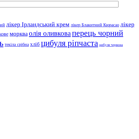
лікер Ірландський крем
лікер
ний
лікер Блакитний Кюрасао
перець чорний
олія оливкова
морква
кове
ь
цибуля ріпчаста
хліб
текіла срібна
цибуля червона