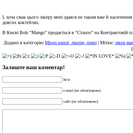
І, хоча смак цього лікеру мені здався не таким вже й насиченим
довгих коктейлях.
В Києві Bols “Mango” продається в “Сільпо” на Контрактовій пл
Додано в категорію
Міцні напої, лікери, пиво
| Мітки:
лікер ма
Залиште ваш коментар!
Ім’я
e-mail (не обов'язково)
сайт (не обов'язково)