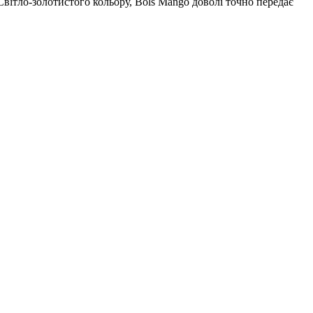
 Світло-золотистого кольору, Bols Mango доволі точно передає