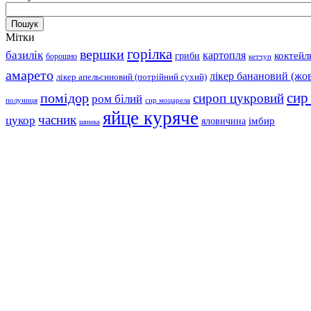
Мітки
горілка
вершки
базилік
картопля
коктейл
гриби
борошно
кетчуп
амарето
лікер банановий (жо
лікер апельсиновий (потрійний сухий)
помідор
сир
сироп цукровий
ром білий
полуниця
сир моцарела
яйце куряче
часник
цукор
імбир
яловичина
шинка