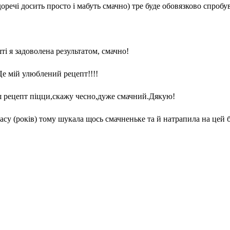
доречі досить просто і мабуть смачно) тре буде обовязково спроб
ті я задоволена результатом, смачно!
Це мій улюблений рецепт!!!!
ш рецепт піцци,скажу чесно,дуже смачний.Дякую!
асу (років) тому шукала щось смачненьке та й натрапила на цей бло