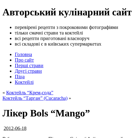
Авторський кулінарний сайт
перевірені рецепти з покроковими фотографіями
тільки смачні страви та коктейлі
всі рецепти приготовані власноруч
всі складові є в київських супермаркетах
Головна
Про сайт
Перші страви
Другі страви
Піца
Коктейлі
«
Коктейль “Крем-сода”
Коктейль “Тарган” (Cucaracha)
»
Лікер Bols “Mango”
2012-06-18