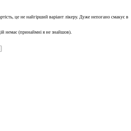
артість, це не найгірший варіант лікеру. Дуже непогано смакує в
цій немає (принаймні я не знайшов).