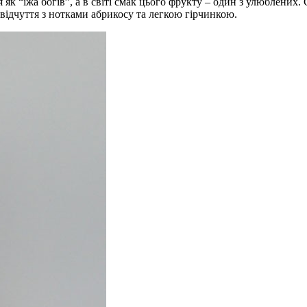
як “їжа богів”, а в світі смак цього фрукту – один з улюблених.
відчуття з нотками абрикосу та легкою гірчинкою.