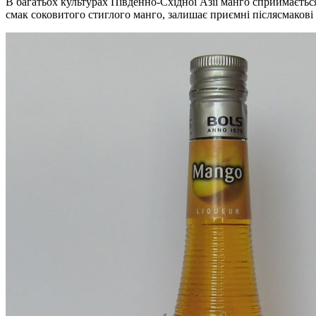
В багатьох культурах Південно-Східної Азії манго сприймається 
смак соковитого стиглого манго, залишає приємні післясмакові 