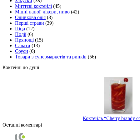
Закуски
(38)
Миттєві коктейлі
(45)
Міцні напої, лікери, пиво
(42)
Оливкова олія
(8)
Перші страви
(39)
Піца
(12)
Події
(6)
Прянощі
(15)
Салати
(13)
Соуси
(6)
Товари з супермаркетів та ринків
(56)
Коктейлі до душі
Коктейль “Cherry brandy co
Останні коментарі