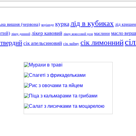
лід в кубиках
курка
ьна вишня (червона)
лід крише
коріандр
лікер кавовий
втий)
масло верш
маслини
лікер динний
лікер кокосовий ром
сіл
сік лимонний
 твердий
сік апельсиновий
сік лайму
Мурахи в траві
Спагеті з фрикадельками
Рис з овочами та яйцем
Піца з кальмарами та грибами
Салат з лисичками та моцарелою