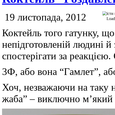
19 листопада, 2012
Loadi
Коктейль того гатунку, щ
непідготовленій людині й
спостерігати за реакцією.
3Ф, або вона “Гамлет”, аб
Хоч, незважаючи на таку н
жаба” – виключно м’який 