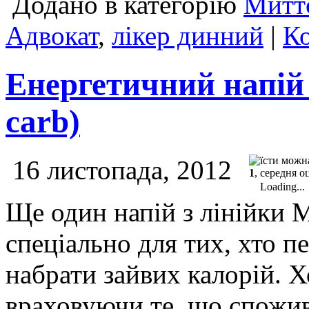
Додано в категорію
Миттє
Адвокат
,
лікер динний
|
Ко
Енергетичний напій 
carb)
16 листопада, 2012
1
, середня о
Loading...
Ще один напій з лінійки M
спеціально для тих, хто п
набрати зайвих калорій. Х
враховуючи те, що спожив