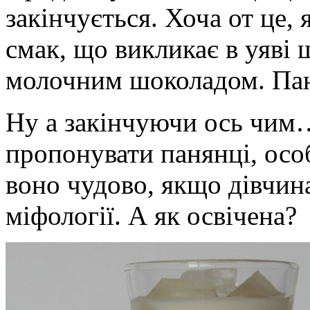
закінчується. Хоча от це,
смак, що викликає в уяві 
молочним шоколадом. Пан
Ну а закінчуючи ось чим…
пропонувати панянці, осо
воно чудово, якщо дівчина
міфології. А як освічена?