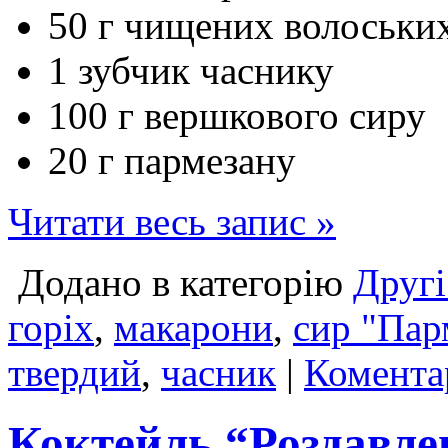
50 г чищених волоських
1 зубчик часнику
100 г вершкового сиру
20 г пармезану
Читати весь запис »
Додано в категорію
Другі
горіх
,
макарони
,
сир "Пар
твердий
,
часник
|
Комента
Коктейль “Роздавле