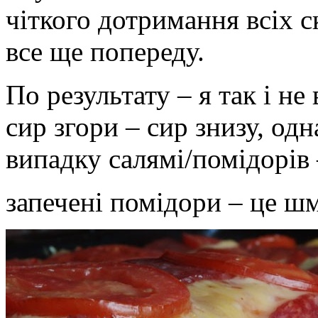
чіткого дотримання всіх с
все ще попереду.
По результату – я так і не
сир згори – сир знизу, од
випадку салямі/помідорів 
запечені помідори – це ш