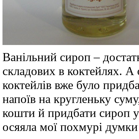
Ванільний сироп – достатн
складових в коктейлях. А
коктейлів вже було придба
напоїв на кругленьку суму
кошти й придбати сироп у
осяяла мої похмурі думки 