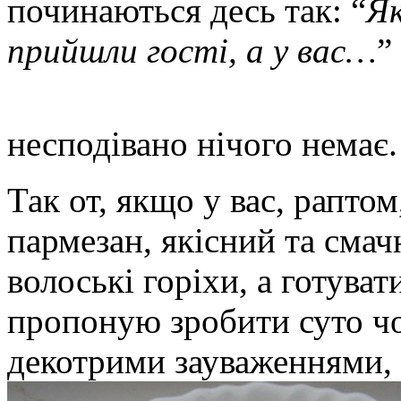
починаються десь так: “
Як
прийшли гості, а у вас…
”
несподівано нічого немає
Так от, якщо у вас, рапто
пармезан, якісний та смач
волоські горіхи, а готуват
пропоную зробити суто чо
декотрими зауваженнями,