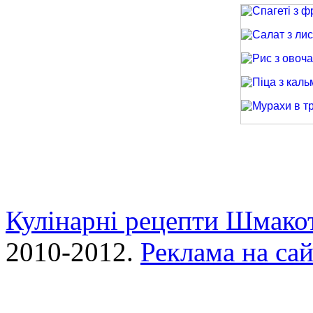
Спагеті з фри
Салат з лиси
Рис з овочами
Піца з кальма
Мурахи в трав
Кулінарні рецепти Шмако
2010-2012.
Реклама на сай