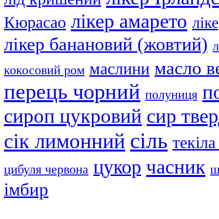
лікер амарето
Кюрасао
лік
лікер банановий (жовтий)
л
масло в
маслини
кокосовий ром
перець чорний
п
полуниця
сир тве
сироп цукровий
сіль
сік лимонний
текіла
часник
цукор
цибуля червона
ш
імбир