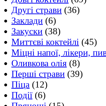
Другі страви
(36)
Заклади
(6)
Закуски
(38)
Миттєві коктейлі
(45)
Міцні напої, лікери, пи
Оливкова олія
(8)
Перші страви
(39)
Піца
(12)
Події
(6)
Прянощі
(15)