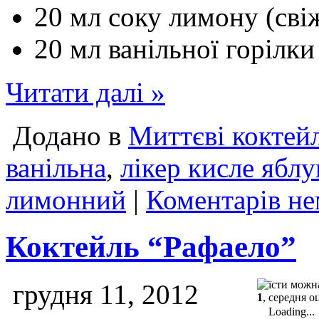
20 мл соку лимону (сві
20 мл ванільної горілки
Читати далі »
Додано в
Миттєві коктей
ванільна
,
лікер кисле яблу
лимонний
|
Коментарів не
Коктейль “Рафаело”
грудня 11, 2012
1
, середня о
Loading...