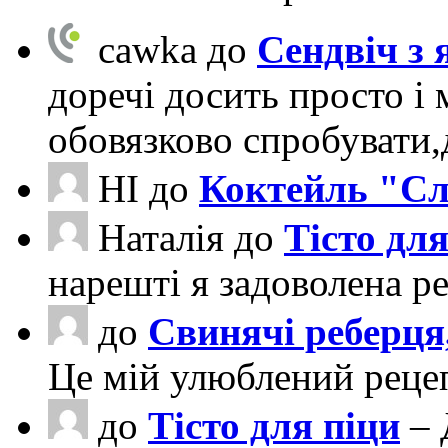
cawka
до
Сендвіч з
доречі досить просто і 
обовязково спробувати
НІ
до
Коктейль "Сл
Наталія
до
Тісто для
нарешті я задоволена ре
до
Свинячі реберця
Це мій улюблений рецеп
до
Тісто для піци
– 