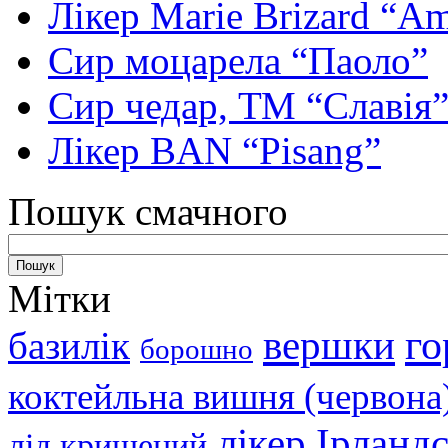
Лікер Marie Brizard “Am
Сир моцарела “Паоло”
Сир чедар, ТМ “Славія
Лікер BAN “Pisang”
Пошук смачного
Мітки
вершки
го
базилік
борошно
коктейльна вишня (червона
лікер Ірланд
лід кришений