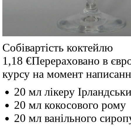
Собівартість коктейлю
1,18 €
Перераховано в євр
курсу на момент написанн
20 мл лікеру Ірландськ
20 мл кокосового рому
20 мл ванільного сироп