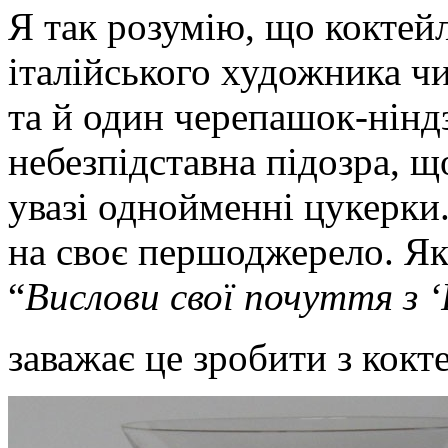
Я так розумію, що коктейл
італійського художника чи
та й один черепашок-ніндз
небезпідставна підозра, щ
увазі однойменні цукерки
на своє першоджерело. Як
“
Вислови свої почуття з 
заважає це зробити з кокт