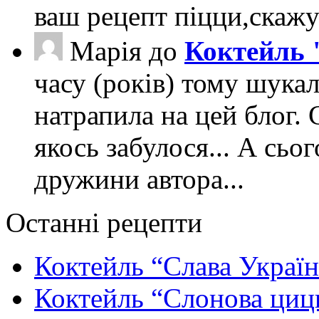
ваш рецепт піцци,скаж
Марія
до
Коктейль 
часу (років) тому шука
натрапила на цей блог. 
якось забулося... А сьо
дружини автора...
Останні рецепти
Коктейль “Слава Україн
Коктейль “Слонова циц