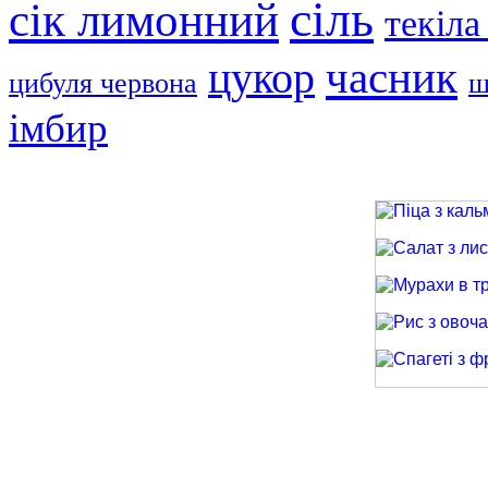
сіль
сік лимонний
текіла
часник
цукор
цибуля червона
ш
імбир
Піца з кальма
Салат з лиси
Мурахи в трав
Рис з овочами
Спагеті з фри