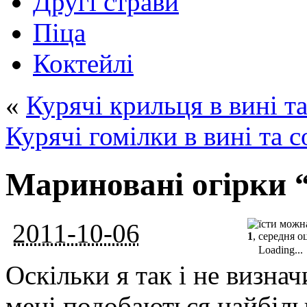
Другі страви
Піца
Коктейлі
«
Курячі крильця в вині т
Курячі гомілки в вині та 
Мариновані огірки
2011-10-06
1
, середня о
Loading...
Оскільки я так і не визнач
мені подобаються найбіль