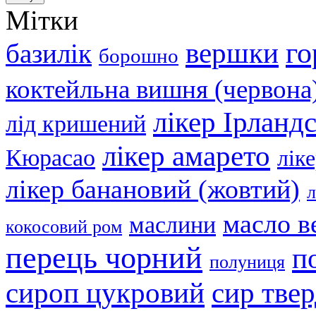
Мітки
вершки
го
базилік
борошно
коктейльна вишня (червона
лікер Ірланд
лід кришений
лікер амарето
Кюрасао
лік
лікер банановий (жовтий)
л
масло в
маслини
кокосовий ром
перець чорний
п
полуниця
сир тве
сироп цукровий