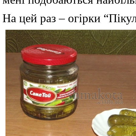
На цей раз – огірки “Пікул