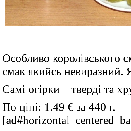
Особливо королівського сма
смак якийсь невиразний.
Самі огірки – тверді та хр
По ціні: 1.49 € за 440 г.
[ad#horizontal_centered_ba