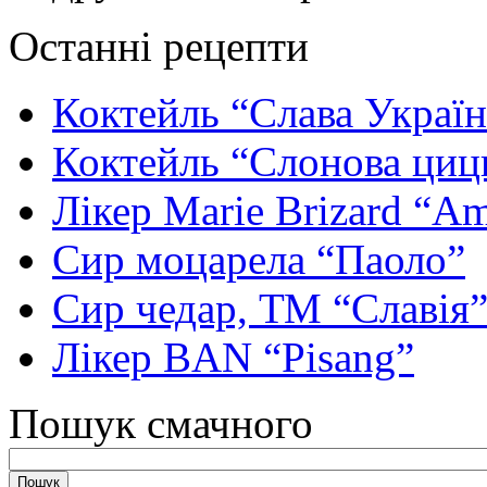
Останні рецепти
Коктейль “Слава Україн
Коктейль “Слонова циц
Лікер Marie Brizard “Am
Сир моцарела “Паоло”
Сир чедар, ТМ “Славія
Лікер BAN “Pisang”
Пошук смачного