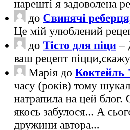
нарешті я задоволена ре
до
Свинячі реберця
Це мій улюблений рецеп
до
Тісто для піци
– 
ваш рецепт піцци,скаж
Марія
до
Коктейль 
часу (років) тому шука
натрапила на цей блог. 
якось забулося... А сьо
дружини автора...