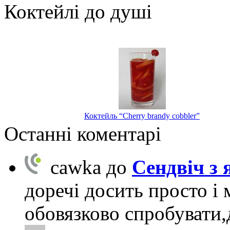
Коктейлі до душі
Коктейль “Cherry brandy cobbler”
Останні коментарі
cawka
до
Сендвіч з
доречі досить просто і 
обовязково спробувати