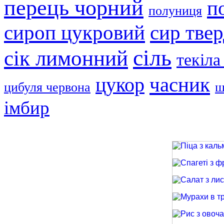
перець чорний
п
полуниця
сир тве
сироп цукровий
сіль
сік лимонний
текіла
часник
цукор
цибуля червона
ш
імбир
Піца з кальма
Спагеті з фри
Салат з лиси
Мурахи в трав
Рис з овочами