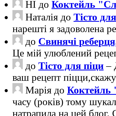
НІ
до
Коктейль "Сл
Наталія
до
Тісто для
нарешті я задоволена ре
до
Свинячі реберця
Це мій улюблений рецеп
до
Тісто для піци
– 
ваш рецепт піцци,скаж
Марія
до
Коктейль 
часу (років) тому шука
натрапила на цей блог. 