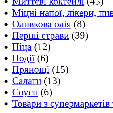
Миттєві коктейлі
(45)
Міцні напої, лікери, пи
Оливкова олія
(8)
Перші страви
(39)
Піца
(12)
Події
(6)
Прянощі
(15)
Салати
(13)
Соуси
(6)
Товари з супермаркетів 