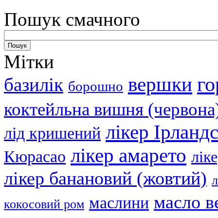
Пошук смачного
Мітки
вершки
го
базилік
борошно
коктейльна вишня (червона
лікер Ірланд
лід кришений
лікер амарето
Кюрасао
лік
лікер банановий (жовтий)
л
масло в
маслини
кокосовий ром