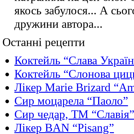
якось забулося... А сьо
дружини автора...
Останні рецепти
Коктейль “Слава Україн
Коктейль “Слонова циц
Лікер Marie Brizard “Am
Сир моцарела “Паоло”
Сир чедар, ТМ “Славія
Лікер BAN “Pisang”