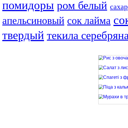
помидоры
ром белый
сахар
со
апельсиновый
сок лайма
твердый
текила серебрян
Рис з овочами
Салат з лиси
Спагеті з фри
Піца з кальма
Мурахи в трав