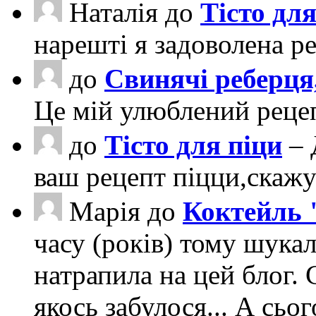
Наталія
до
Тісто для
нарешті я задоволена ре
до
Свинячі реберця
Це мій улюблений рецеп
до
Тісто для піци
– 
ваш рецепт піцци,скаж
Марія
до
Коктейль 
часу (років) тому шука
натрапила на цей блог. 
якось забулося... А сьо