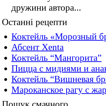
дружини автора...
Останні рецепти
Коктейль «Морозный б
Абсент Xenta
Коктейль “Мангорита”
Пицца с мидиями и ана
Коктейль “Вишневая бр
Мароканское рагу с ж
Пошук смачного