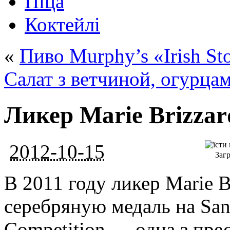
Піца
Коктейлі
«
Пиво Murphy’s «Irish St
Салат з ветчиной, огурца
Ликер Marie Brizza
2012-10-15
Загр
В 2011 году ликер Marie 
серебряную медаль на San 
Competition — одна з пр