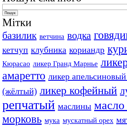
Мітки
говяди
базилик
водка
ветчина
кур
кетчуп
клубника
кориандр
лике
Кюрасао
ликер Гранд Марнье
амаретто
ликер апельсиновый
ликер кофейный
л
(жёлтый)
репчатый
масло
маслины
морковь
мя
мука
мускатный орех