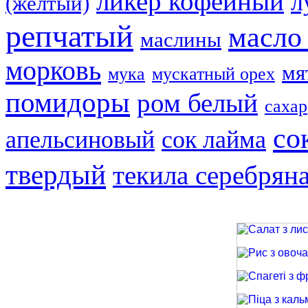
ликер кофейный
л
(жёлтый)
репчатый
масло
маслины
морковь
мя
мука
мускатный орех
помидоры
ром белый
сахар
со
апельсиновый
сок лайма
твердый
текила серебрян
Салат з лиси
Рис з овочами
Спагеті з фри