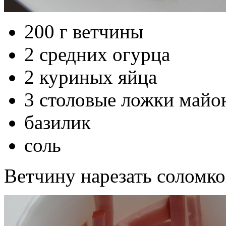
200 г ветчины
2 средних огурца
2 куриных яйца
3 столовые ложки майо
базилик
соль
Ветчину нарезать соломко