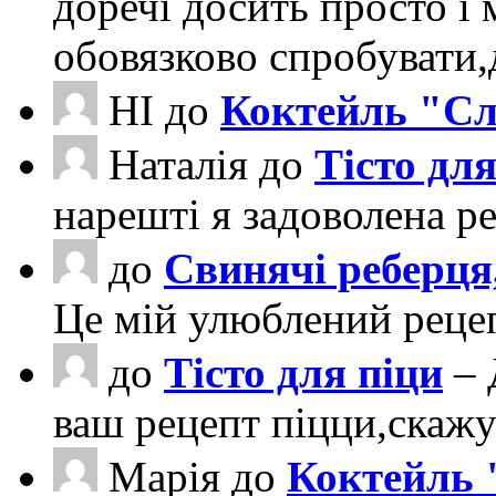
доречі досить просто і 
обовязково спробувати
НІ
до
Коктейль "Сл
Наталія
до
Тісто для
нарешті я задоволена ре
до
Свинячі реберця
Це мій улюблений рецеп
до
Тісто для піци
– 
ваш рецепт піцци,скаж
Марія
до
Коктейль 