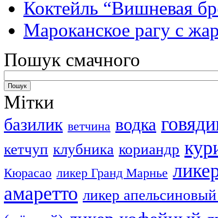
Коктейль “Вишневая бр
Мароканское рагу с ж
Пошук смачного
Мітки
говяди
базилик
водка
ветчина
кур
кетчуп
клубника
кориандр
лике
Кюрасао
ликер Гранд Марнье
амаретто
ликер апельсиновый