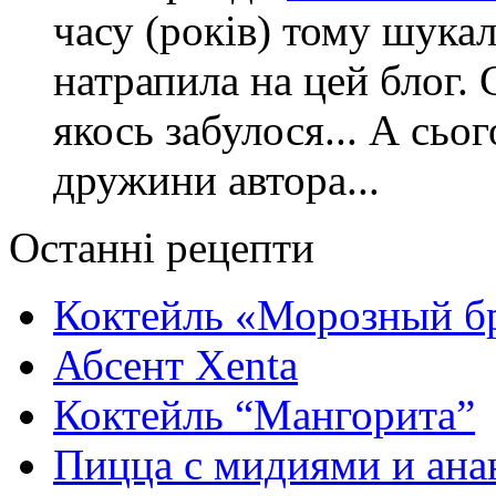
часу (років) тому шука
натрапила на цей блог. 
якось забулося... А сьо
дружини автора...
Останні рецепти
Коктейль «Морозный б
Абсент Xenta
Коктейль “Мангорита”
Пицца с мидиями и ана