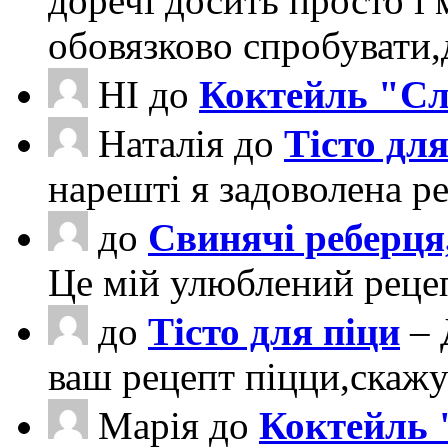
доречі досить просто і 
обовязково спробувати
НІ
до
Коктейль "Сл
Наталія
до
Тісто для
нарешті я задоволена ре
до
Свинячі реберця
Це мій улюблений рецеп
до
Тісто для піци
– 
ваш рецепт піцци,скаж
Марія
до
Коктейль 