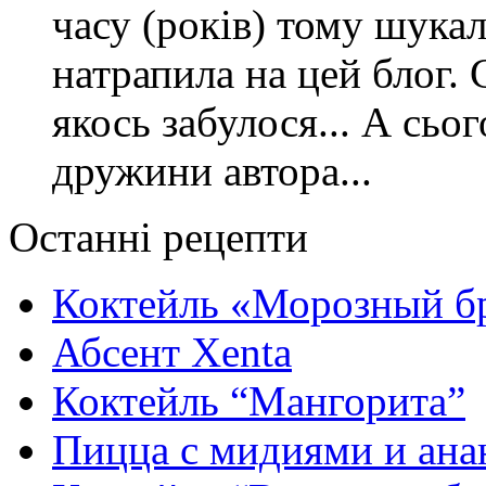
часу (років) тому шука
натрапила на цей блог. 
якось забулося... А сьо
дружини автора...
Останні рецепти
Коктейль «Морозный б
Абсент Xenta
Коктейль “Мангорита”
Пицца с мидиями и ана