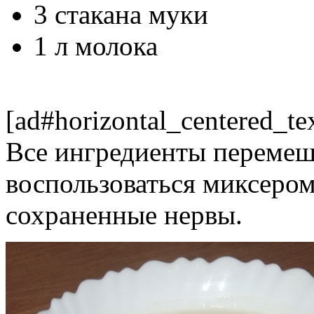
3 стакана муки
1 л молока
[ad#horizontal_centered_te
Все ингредиенты перемеша
воспользоваться миксеро
сохраненные нервы.