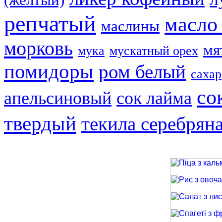
репчатый
масло
маслины
морковь
мя
мука
мускатный орех
помидоры
ром белый
сахар
со
апельсиновый
сок лайма
твердый
текила серебрян
Піца з кальма
Рис з овочами
Салат з лиси