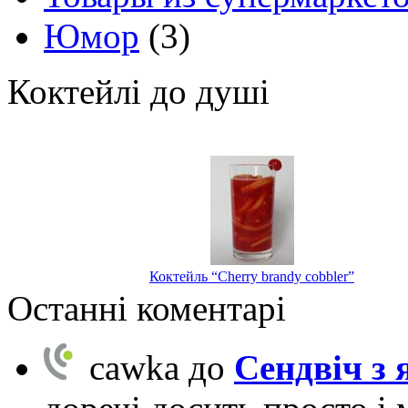
Юмор
(3)
Коктейлі до душі
Коктейль “Cherry brandy cobbler”
Останні коментарі
cawka
до
Сендвіч з