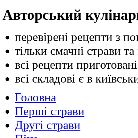
Авторський кулінар
перевірені рецепти з п
тільки смачні страви та
всі рецепти приготован
всі складові є в київсь
Головна
Перші страви
Другі страви