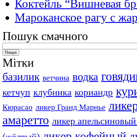
Коктейль “Вишневая бр
Мароканское рагу с ж
Пошук смачного
Мітки
говяди
базилик
водка
ветчина
кур
кетчуп
клубника
кориандр
лике
Кюрасао
ликер Гранд Марнье
амаретто
ликер апельсиновый
ликер кофейный
л
(жёлтый)