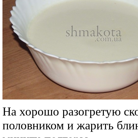
На хорошо разогретую ско
половником и жарить блин