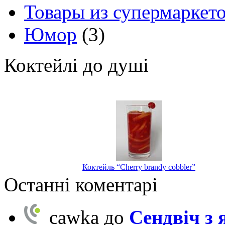
Товары из супермаркет
Юмор
(3)
Коктейлі до душі
Коктейль “Cherry brandy cobbler”
Останні коментарі
cawka
до
Сендвіч з