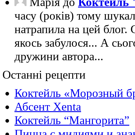
Марія
до
Коктейль 
часу (років) тому шука
натрапила на цей блог. 
якось забулося... А сьо
дружини автора...
Останні рецепти
Коктейль «Морозный б
Абсент Xenta
Коктейль “Мангорита”
Пицца с мидиями и ана