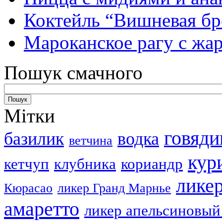
Коктейль “Вишневая бр
Мароканское рагу с ж
Пошук смачного
Мітки
говяди
базилик
водка
ветчина
кур
кетчуп
клубника
кориандр
лике
Кюрасао
ликер Гранд Марнье
амаретто
ликер апельсиновый