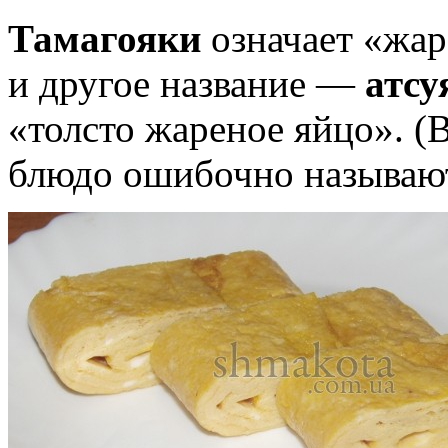
Тамагояки
означает «жар
и другое название —
атсу
«толсто жареное яйцо». (
блюдо ошибочно называ