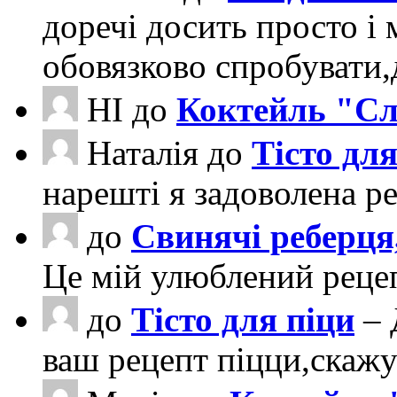
доречі досить просто і 
обовязково спробувати
НІ
до
Коктейль "Сл
Наталія
до
Тісто для
нарешті я задоволена ре
до
Свинячі реберця
Це мій улюблений рецеп
до
Тісто для піци
– 
ваш рецепт піцци,скаж