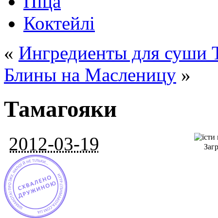
Піца
Коктейлі
«
Ингредиенты для суши 
Блины на Масленицу
»
Тамагояки
2012-03-19
Загр