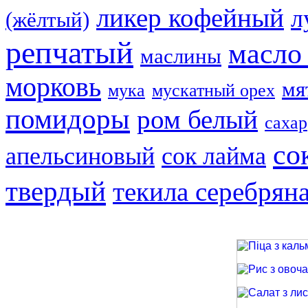
ликер кофейный
л
(жёлтый)
репчатый
масло
маслины
морковь
мя
мука
мускатный орех
помидоры
ром белый
сахар
со
апельсиновый
сок лайма
твердый
текила серебрян
Піца з кальма
Рис з овочами
Салат з лиси