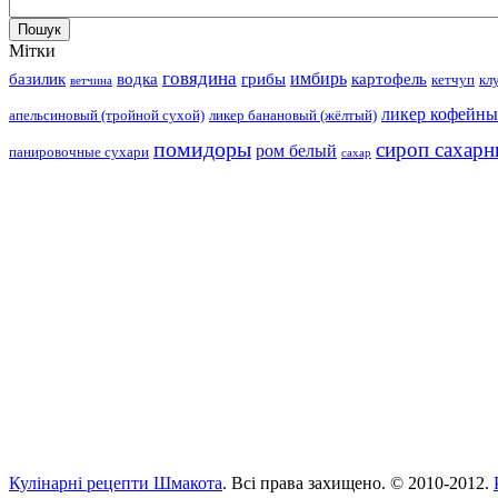
Мітки
говядина
имбирь
базилик
водка
грибы
картофель
кетчуп
кл
ветчина
ликер кофейн
апельсиновый (тройной сухой)
ликер банановый (жёлтый)
помидоры
сироп сахар
ром белый
панировочные сухари
сахар
Кулінарні рецепти Шмакота
. Всі права захищено. © 2010-2012.