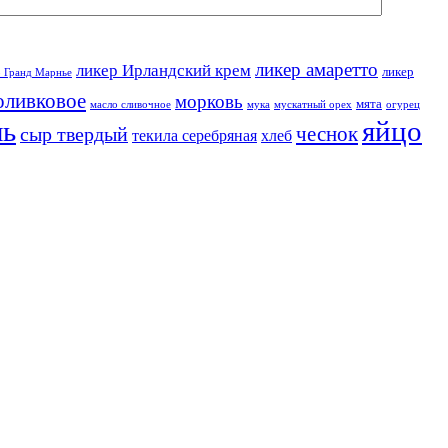
ликер амаретто
ликер Ирландский крем
ликер
р Гранд Марнье
оливковое
морковь
мята
масло сливочное
мука
мускатный орех
огурец
ль
яйцо
чеснок
сыр твердый
текила серебряная
хлеб