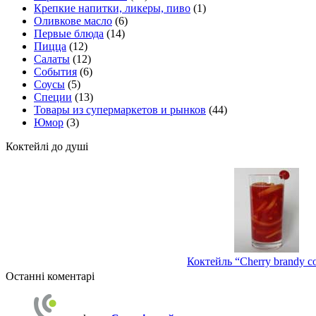
Крепкие напитки, ликеры, пиво
(1)
Оливкове масло
(6)
Первые блюда
(14)
Пицца
(12)
Салаты
(12)
События
(6)
Соусы
(5)
Специи
(13)
Товары из супермаркетов и рынков
(44)
Юмор
(3)
Коктейлі до душі
Коктейль “Cherry brandy co
Останні коментарі