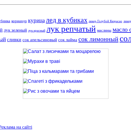
лед в кубиках
курица
убника
кориандр
ликер Голубой Кюрасао
лике
лук репчатый
масло 
ый
лук зеленый
маслины
лук красный
со
сок лимонный
ный
сливки
сок апельсиновый
сок лайма
Салат з лисичками та моцарелою
Мурахи в траві
Піца з кальмарами та грибами
Спагеті з фрикадельками
Рис з овочами та яйцем
Реклама на сайті