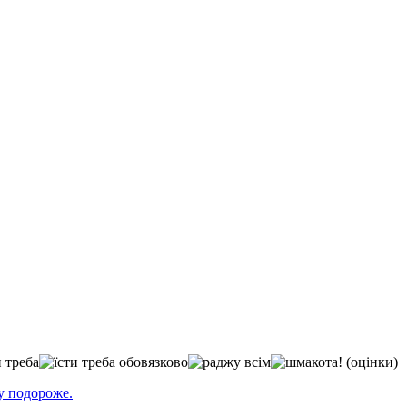
(оцінки)
у подороже.