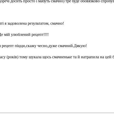
доречі досить просто і мабуть смачно) тре буде обовязково спроб
ті я задоволена результатом, смачно!
Це мій улюблений рецепт!!!!
ш рецепт піцци,скажу чесно,дуже смачний.Дякую!
асу (років) тому шукала щось смачненьке та й натрапила на цей бло