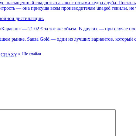
с, насыщенный сладостью агавы с нотами кедра / дуба. Поскольк
хитрость — она присуща всем производителям unaged текилы, не 
двойной дистилляции.
Ц «Караван» — 21.02 € за тот же объем. В других — при случае 
ашем рынке, Sauza Gold — один из лучших вариантов, который с
Ще смайли