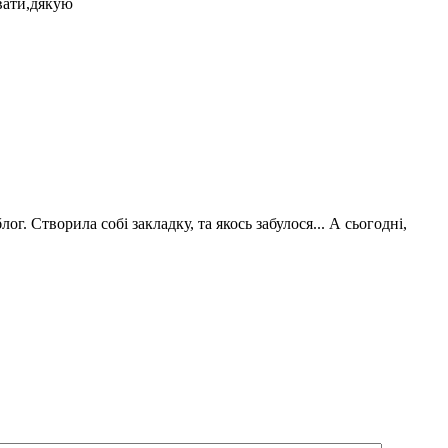
увати,дякую
г. Створила собі закладку, та якось забулося... А сьогодні,