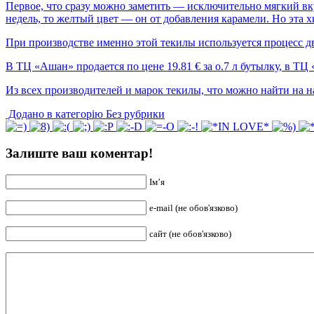
Первое, что сразу можно заметить — исключительно мягкий вку
недель, то желтый цвет — он от добавления карамели. Но эта 
При производстве именно этой текилы используется процесс 
В ТЦ «Ашан» продается по цене 19.81 € за о.7 л бутылку, в Т
Из всех производителей и марок текилы, что можно найти на н
Додано в категорію Без рубрики
Залиште ваш коментар!
Ім’я
e-mail (не обов'язково)
сайт (не обов'язково)