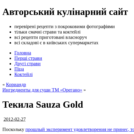
Авторський кулінарний сайт
перевірені рецепти з покроковими фотографіями
тільки смачні страви та коктейлі
всі рецепти приготовані власноруч
всі складові є в київських супермаркетах
Головна
Перші страви
Другі страви
Піца
Коктейлі
«
Кориандр
Ингредиенты для суши ТМ «Орегано»
»
Текила Sauza Gold
2012-02-27
Поскольку
прошлый
эксперимент удовлетворения не принес, 