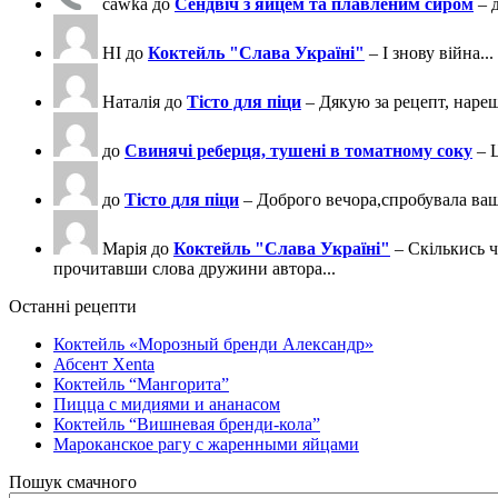
cawka
до
Сендвіч з яйцем та плавленим сиром
– 
НІ
до
Коктейль "Слава Україні"
– І знову війна...
Наталія
до
Тісто для піци
– Дякую за рецепт, нареш
до
Свинячі реберця, тушені в томатному соку
– 
до
Тісто для піци
– Доброго вечора,спробувала ва
Марія
до
Коктейль "Слава Україні"
– Скількись ч
прочитавши слова дружини автора...
Останні рецепти
Коктейль «Морозный бренди Александр»
Абсент Xenta
Коктейль “Мангорита”
Пицца с мидиями и ананасом
Коктейль “Вишневая бренди-кола”
Мароканское рагу с жаренными яйцами
Пошук смачного