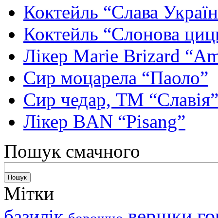
Коктейль “Слава Україн
Коктейль “Слонова циц
Лікер Marie Brizard “Am
Сир моцарела “Паоло”
Сир чедар, ТМ “Славія
Лікер BAN “Pisang”
Пошук смачного
Мітки
вершки
го
базилік