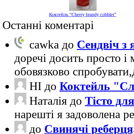
Коктейль “Cherry brandy cobbler”
Останні коментарі
cawka
до
Сендвіч з
доречі досить просто і 
обовязково спробувати
НІ
до
Коктейль "Сл
Наталія
до
Тісто для
нарешті я задоволена ре
до
Свинячі реберця