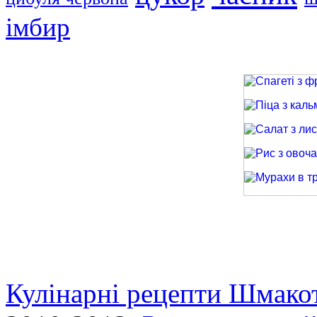
імбир
Спагеті з фри
Піца з кальма
Салат з лиси
Рис з овочами
Мурахи в трав
Кулінарні рецепти Шмако