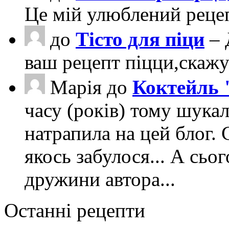
Це мій улюблений рецеп
до
Тісто для піци
– 
ваш рецепт піцци,скаж
Марія
до
Коктейль 
часу (років) тому шука
натрапила на цей блог. 
якось забулося... А сьо
дружини автора...
Останні рецепти