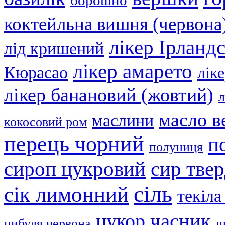
борошно
коктейльна вишня (червона
лікер Ірланд
лід кришений
лікер амарето
Кюрасао
лік
лікер банановий (жовтий)
л
масло в
маслини
кокосовий ром
перець чорний
п
полуниця
сир тве
сироп цукровий
сіль
сік лимонний
текіла
часник
цукор
цибуля червона
ш