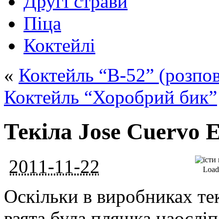
Другі страви
Піца
Коктейлі
«
Коктейль “B-52” (розпо
Коктейль “Хоробрий бик”
Текіла Jose Cuervo E
2011-11-22
Loadi
Оскільки в виробниках тек
взята була пляшка наосліп