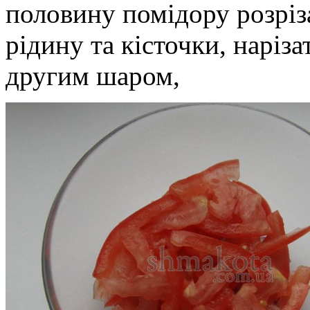
половину помідору розріз
рідину та кісточки, наріз
другим шаром,