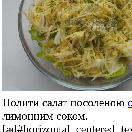
Полити салат посоленою
лимонним соком.
[ad#horizontal_centered_te