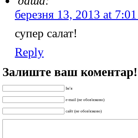
даша:
березня 13, 2013 at 7:0
супер салат!
Reply
Залиште ваш коментар!
Ім’я
e-mail (не обов'язково)
сайт (не обов'язково)