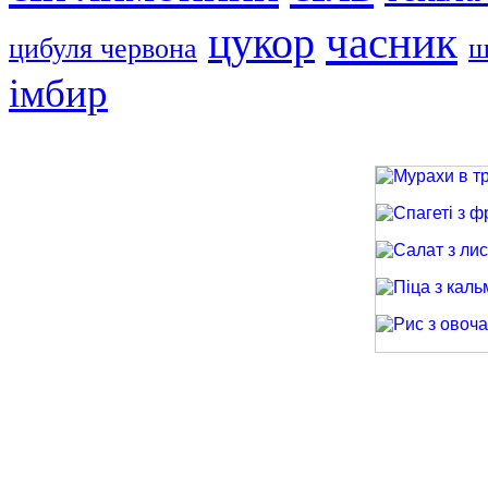
часник
цукор
цибуля червона
ш
імбир
Мурахи в трав
Спагеті з фри
Салат з лиси
Піца з кальма
Рис з овочами