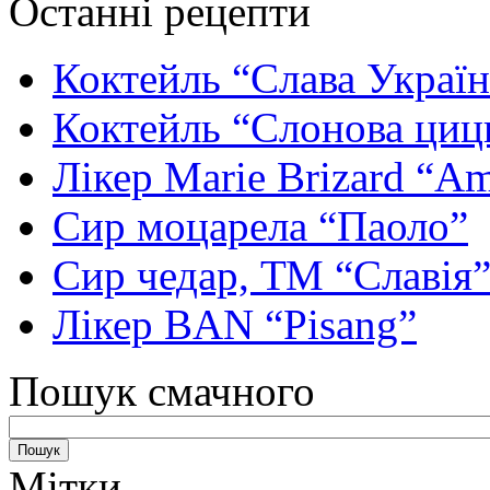
Останні рецепти
Коктейль “Слава Україн
Коктейль “Слонова циц
Лікер Marie Brizard “Am
Сир моцарела “Паоло”
Сир чедар, ТМ “Славія
Лікер BAN “Pisang”
Пошук смачного
Мітки