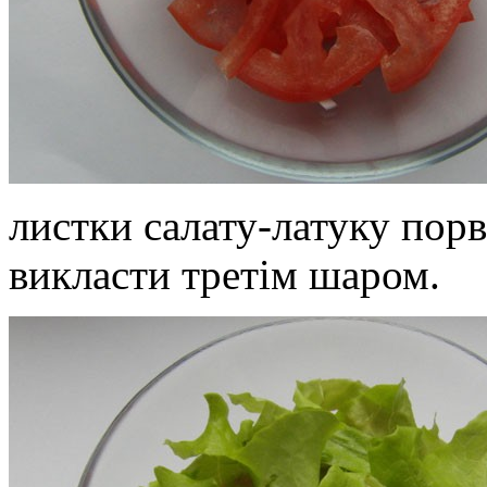
листки салату-латуку пор
викласти третім шаром.