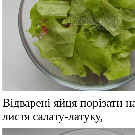
Відварені яйця порізати н
листя салату-латуку,