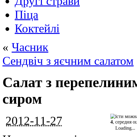
Другі страви
Піца
Коктейлі
«
Часник
Сендвіч з яєчним салатом
Салат з перепелини
сиром
2012-11-27
4
, середня о
Loading...