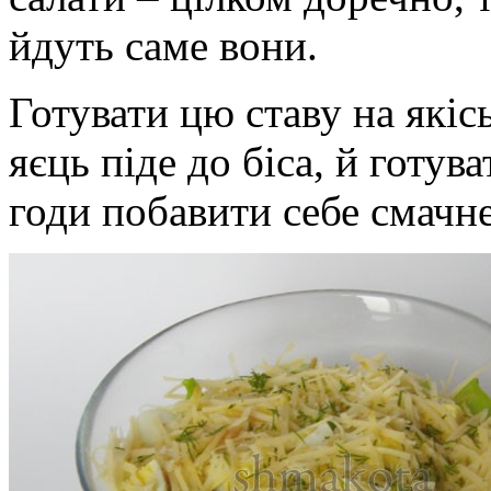
йдуть саме вони.
Готувати цю ставу на якіс
яєць піде до біса, й готув
годи побавити себе смачне