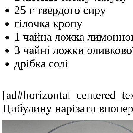
25 г твердого сиру
гілочка кропу
1 чайна ложка лимонно
3 чайні ложки оливкової
дрібка солі
[ad#horizontal_centered_te
Цибулину нарізати впопе