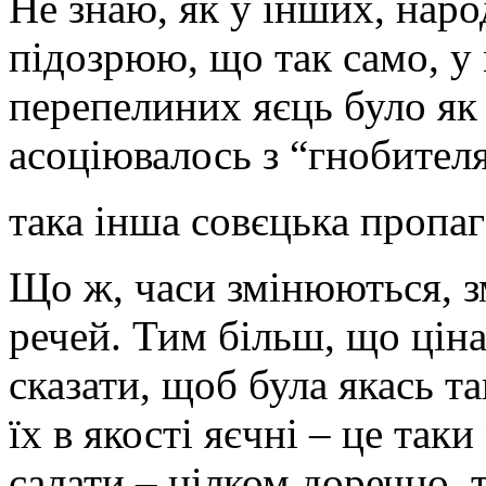
Не знаю, як у інших, наро
підозрюю, що так само, у
перепелиних яєць було як 
асоціювалось з “гнобител
така інша совєцька пропа
Що ж, часи змінюються, з
речей. Тим більш, що ціна
сказати, щоб була якась т
їх в якості яєчні – це таки
салати – цілком доречно, 