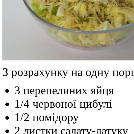
З розрахунку на одну пор
3 перепелиних яйця
1/4 червоної цибулі
1/2 помідору
2 листки салату-латуку