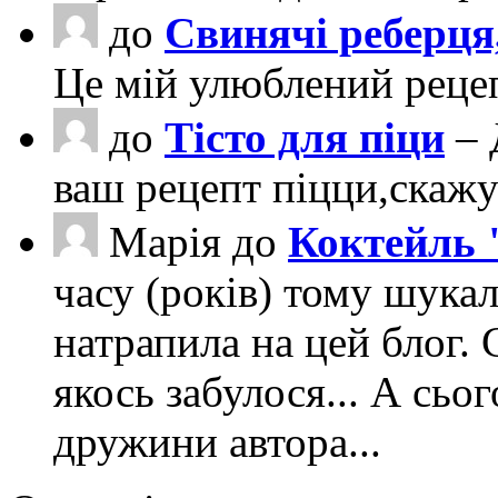
до
Свинячі реберця
Це мій улюблений рецеп
до
Тісто для піци
– 
ваш рецепт піцци,скаж
Марія
до
Коктейль 
часу (років) тому шука
натрапила на цей блог. 
якось забулося... А сьо
дружини автора...