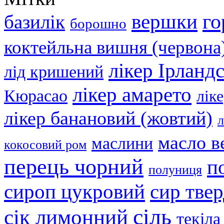
вершки
го
базилік
борошно
коктейльна вишня (червона
лікер Ірланд
лід кришений
лікер амарето
Кюрасао
лік
лікер банановий (жовтий)
л
масло в
маслини
кокосовий ром
перець чорний
п
полуниця
сир тве
сироп цукровий
сіль
сік лимонний
текіла