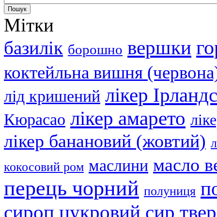
Мітки
вершки
го
базилік
борошно
коктейльна вишня (червона
лікер Ірланд
лід кришений
лікер амарето
Кюрасао
лік
лікер банановий (жовтий)
л
масло в
маслини
кокосовий ром
перець чорний
п
полуниця
сир тве
сироп цукровий