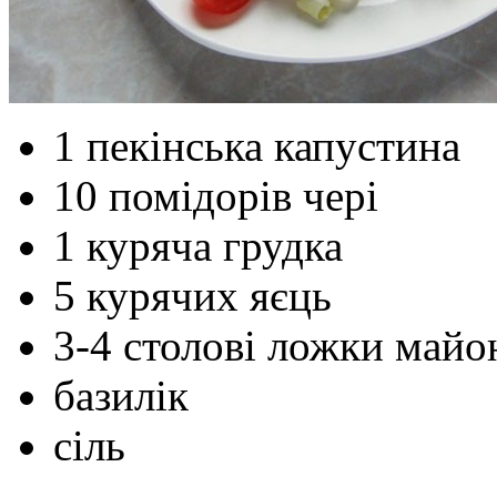
1 пекінська капустина
10 помідорів чері
1 куряча грудка
5 курячих яєць
3-4 столові ложки майо
базилік
сіль