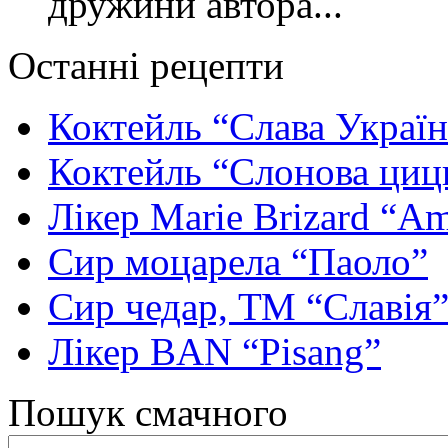
дружини автора...
Останні рецепти
Коктейль “Слава Україн
Коктейль “Слонова циц
Лікер Marie Brizard “Am
Сир моцарела “Паоло”
Сир чедар, ТМ “Славія
Лікер BAN “Pisang”
Пошук смачного