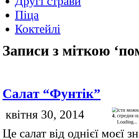
Другі страви
Піца
Коктейлі
Записи з міткою ‘пом
Салат “Фунтік”
квітня 30, 2014
4
, середня о
Loading...
Це салат від однієї моєї з