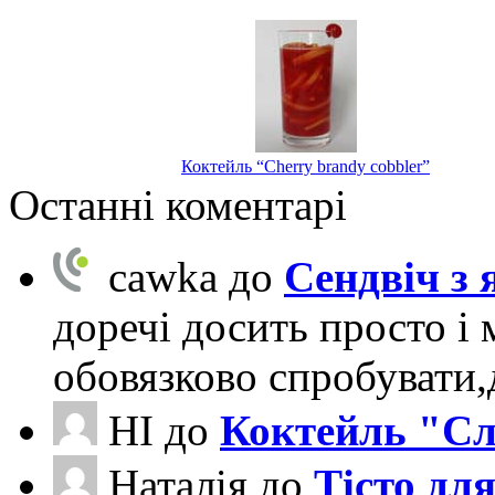
Коктейль “Cherry brandy cobbler”
Останні коментарі
cawka
до
Сендвіч з
доречі досить просто і 
обовязково спробувати
НІ
до
Коктейль "Сл
Наталія
до
Тісто для