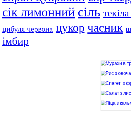
сіль
сік лимонний
текіла
часник
цукор
цибуля червона
ш
імбир
Мурахи в трав
Рис з овочами
Спагеті з фри
Салат з лиси
Піца з кальма