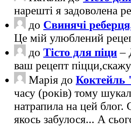
нарешті я задоволена ре
до
Свинячі реберця
Це мій улюблений рецеп
до
Тісто для піци
– 
ваш рецепт піцци,скаж
Марія
до
Коктейль 
часу (років) тому шука
натрапила на цей блог. 
якось забулося... А сьо