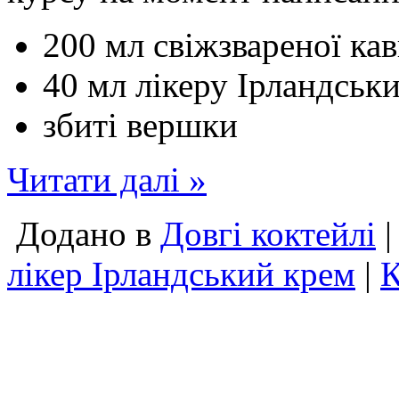
200 мл свіжзвареної ка
40 мл лікеру Ірландськ
збиті вершки
Читати далі »
Додано в
Довгі коктейлі
|
лікер Ірландський крем
|
К