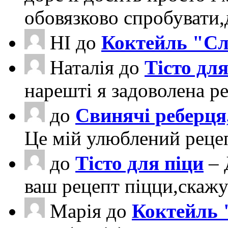
обовязково спробувати
НІ
до
Коктейль "Сл
Наталія
до
Тісто для
нарешті я задоволена ре
до
Свинячі реберця
Це мій улюблений рецеп
до
Тісто для піци
– 
ваш рецепт піцци,скаж
Марія
до
Коктейль 