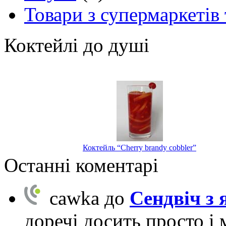
Товари з супермаркетів 
Коктейлі до душі
Коктейль “Cherry brandy cobbler”
Останні коментарі
cawka
до
Сендвіч з
доречі досить просто і 