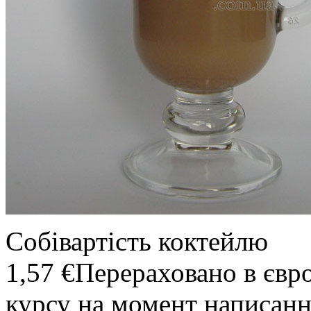
Собівартість коктейлю
1,57 €
Перераховано в євр
курсу на момент написанн