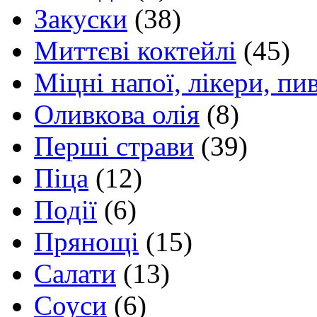
Закуски
(38)
Миттєві коктейлі
(45)
Міцні напої, лікери, пи
Оливкова олія
(8)
Перші страви
(39)
Піца
(12)
Події
(6)
Прянощі
(15)
Салати
(13)
Соуси
(6)