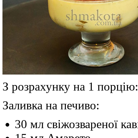
З розрахунку на 1 порцію
Заливка на печиво:
30 мл свіжозвареної ка
15 мл Амарето