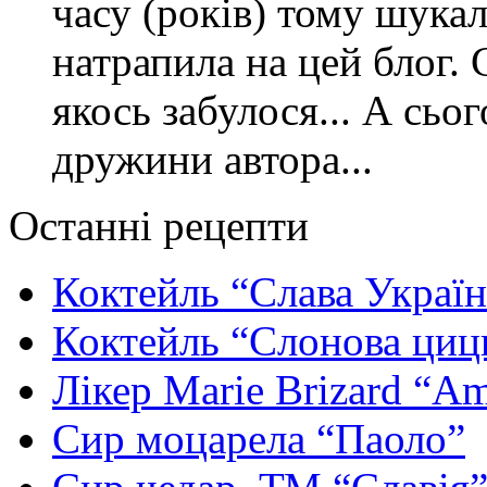
часу (років) тому шука
натрапила на цей блог. 
якось забулося... А сьо
дружини автора...
Останні рецепти
Коктейль “Слава Україн
Коктейль “Слонова циц
Лікер Marie Brizard “Am
Сир моцарела “Паоло”