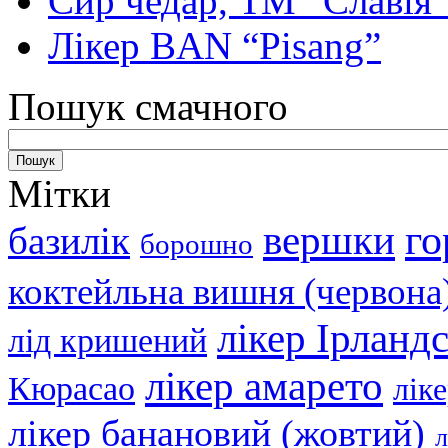
Сир чедар, ТМ “Славія
Лікер BAN “Pisang”
Пошук смачного
Мітки
вершки
го
базилік
борошно
коктейльна вишня (червона
лікер Ірланд
лід кришений
лікер амарето
Кюрасао
лік
лікер банановий (жовтий)
л