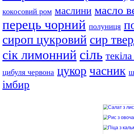
масло в
маслини
кокосовий ром
перець чорний
п
полуниця
сир тве
сироп цукровий
сіль
сік лимонний
текіла
часник
цукор
цибуля червона
ш
імбир
Салат з лиси
Рис з овочами
Піца з кальма