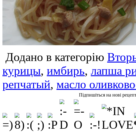
Додано в категорію
Втор
курицы
,
имбирь
,
лапша р
репчатый
,
масло оливково
Підпишіться на нові рецеп