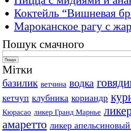
Коктейль “Вишневая бр
Мароканское рагу с ж
Пошук смачного
Мітки
говяди
базилик
водка
ветчина
кур
кетчуп
клубника
кориандр
лике
Кюрасао
ликер Гранд Марнье
амаретто
ликер апельсиновый