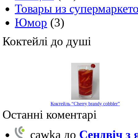
Товары из супермаркет
Юмор
(3)
Коктейлі до душі
Коктейль “Cherry brandy cobbler”
Останні коментарі
cawka
до
Сендвіч з