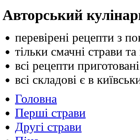
Авторський кулінар
перевірені рецепти з п
тільки смачні страви та
всі рецепти приготован
всі складові є в київсь
Головна
Перші страви
Другі страви