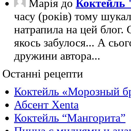
Марія
до
Коктейль 
часу (років) тому шука
натрапила на цей блог. 
якось забулося... А сьо
дружини автора...
Останні рецепти
Коктейль «Морозный б
Абсент Xenta
Коктейль “Мангорита”
Пицца с мидиями и ана