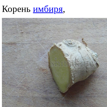
Корень
имбиря
,