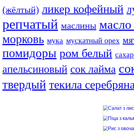
ликер кофейный
л
(жёлтый)
репчатый
масло
маслины
морковь
мя
мука
мускатный орех
помидоры
ром белый
сахар
со
апельсиновый
сок лайма
твердый
текила серебрян
Салат з лиси
Піца з кальма
Рис з овочами