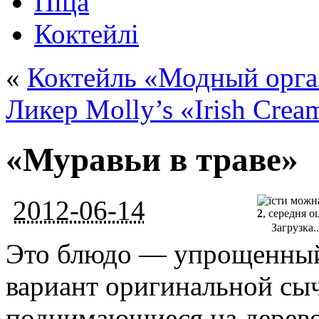
Піца
Коктейлі
«
Коктейль «Модный орга
Ликер Molly’s «Irish Crea
«Муравьи в траве»
2012-06-14
2
, середня о
Загрузка..
Это блюдо — упрощенный
вариант оригинальной сы
поднимающиеся на дерево