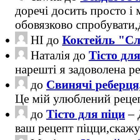
доречі досить просто і 
обовязково спробувати
НІ
до
Коктейль "Сл
Наталія
до
Тісто для
нарешті я задоволена ре
до
Свинячі реберця
Це мій улюблений рецеп
до
Тісто для піци
– 
ваш рецепт піцци,скаж