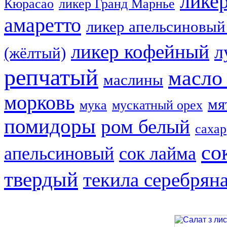
лике
Кюрасао
ликер Гранд Марнье
амаретто
ликер апельсиновый
ликер кофейный
л
(жёлтый)
репчатый
масло
маслины
морковь
мя
мука
мускатный орех
помидоры
ром белый
сахар
со
апельсиновый
сок лайма
твердый
текила серебрян