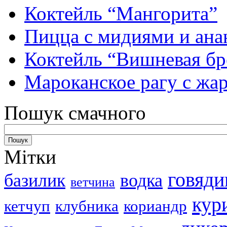
Коктейль “Мангорита”
Пицца с мидиями и ана
Коктейль “Вишневая бр
Мароканское рагу с ж
Пошук смачного
Мітки
говяди
базилик
водка
ветчина
кур
кетчуп
клубника
кориандр