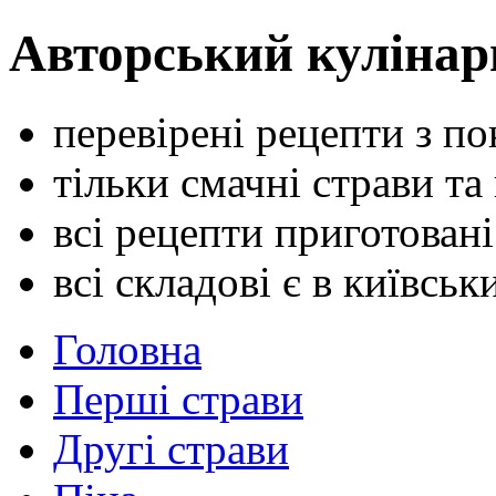
Авторський кулінар
перевірені рецепти з п
тільки смачні страви та
всі рецепти приготован
всі складові є в київсь
Головна
Перші страви
Другі страви