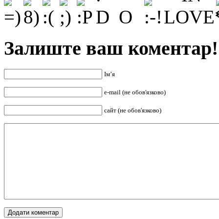
Залиште ваш коментар!
Ім’я
e-mail (не обов'язково)
сайт (не обов'язково)