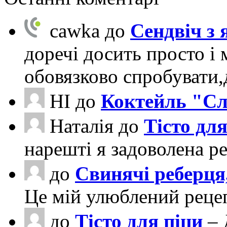
cawka
до
Сендвіч з
доречі досить просто і 
обовязково спробувати
НІ
до
Коктейль "Сл
Наталія
до
Тісто для
нарешті я задоволена ре
до
Свинячі реберця
Це мій улюблений рецеп
до
Тісто для піци
– 