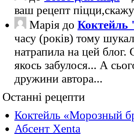
ваш рецепт піцци,скаж
Марія
до
Коктейль 
часу (років) тому шука
натрапила на цей блог. 
якось забулося... А сьо
дружини автора...
Останні рецепти
Коктейль «Морозный б
Абсент Xenta