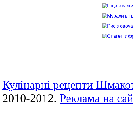
Салат з лиси
Піца з кальма
Мурахи в трав
Рис з овочами
Спагеті з фри
Кулінарні рецепти Шмако
2010-2012.
Реклама на сай