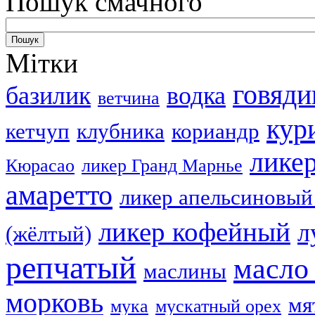
Пошук смачного
Мітки
говяди
базилик
водка
ветчина
кур
кетчуп
клубника
кориандр
лике
Кюрасао
ликер Гранд Марнье
амаретто
ликер апельсиновый
ликер кофейный
л
(жёлтый)
репчатый
масло
маслины
морковь
мя
мука
мускатный орех