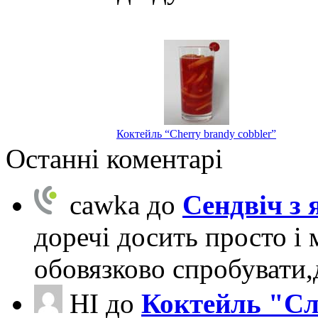
Коктейль “Cherry brandy cobbler”
Останні коментарі
cawka
до
Сендвіч з
доречі досить просто і 
обовязково спробувати
НІ
до
Коктейль "Сл