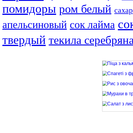
помидоры
ром белый
сахар
со
апельсиновый
сок лайма
твердый
текила серебрян
Піца з кальма
Спагеті з фри
Рис з овочами
Мурахи в трав
Салат з лиси