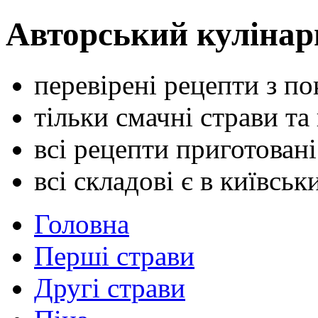
Авторський кулінар
перевірені рецепти з п
тільки смачні страви та
всі рецепти приготован
всі складові є в київсь
Головна
Перші страви
Другі страви