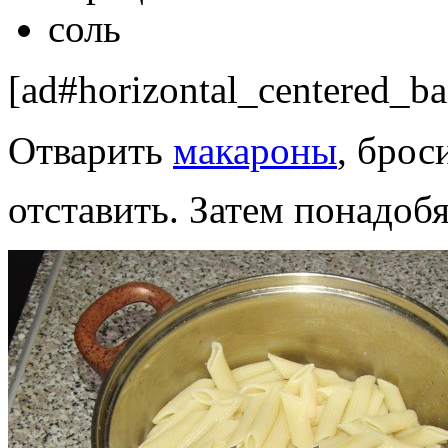
соль
[ad#horizontal_centered_ba
Отварить
макароны
, брос
отставить. Затем понадоб