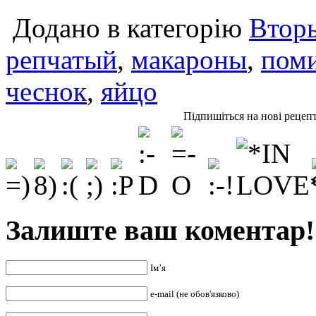
Додано в категорію
Втор
репчатый
,
макароны
,
пом
чеснок
,
яйцо
Підпишіться на нові рецеп
Залиште ваш коментар!
Ім’я
e-mail (не обов'язково)