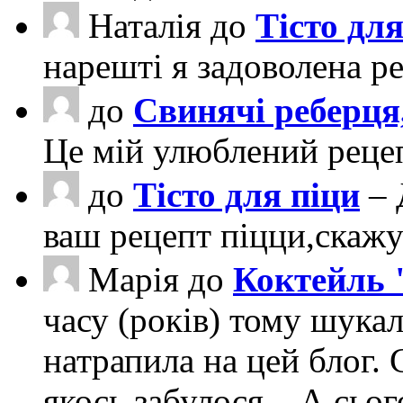
Наталія
до
Тісто для
нарешті я задоволена ре
до
Свинячі реберця
Це мій улюблений рецеп
до
Тісто для піци
– 
ваш рецепт піцци,скаж
Марія
до
Коктейль 
часу (років) тому шука
натрапила на цей блог. 
якось забулося... А сьо