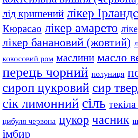
лікер Ірланд
лід кришений
лікер амарето
Кюрасао
лік
лікер банановий (жовтий)
л
масло в
маслини
кокосовий ром
перець чорний
п
полуниця
сир тве
сироп цукровий
сіль
сік лимонний
текіла
часник
цукор
цибуля червона
ш
імбир