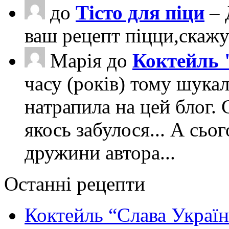
до
Тісто для піци
– 
ваш рецепт піцци,скаж
Марія
до
Коктейль 
часу (років) тому шука
натрапила на цей блог. 
якось забулося... А сьо
дружини автора...
Останні рецепти
Коктейль “Слава Україн