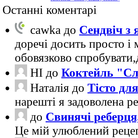
Останні коментарі
cawka
до
Сендвіч з
доречі досить просто і 
обовязково спробувати
НІ
до
Коктейль "Сл
Наталія
до
Тісто для
нарешті я задоволена ре
до
Свинячі реберця
Це мій улюблений рецеп