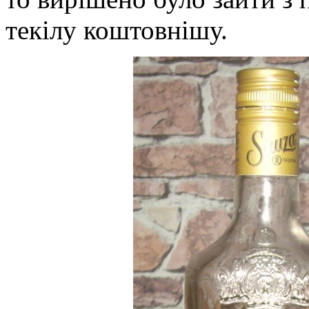
текілу коштовнішу.