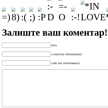
Залиште ваш коментар!
Ім’я
e-mail (не обов'язково)
сайт (не обов'язково)