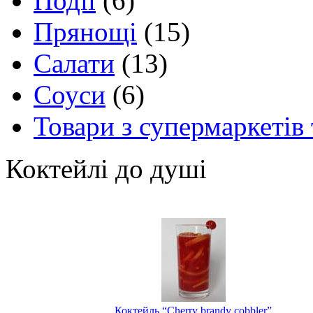
Події
(6)
Прянощі
(15)
Салати
(13)
Соуси
(6)
Товари з супермаркетів 
Коктейлі до душі
Коктейль “Cherry brandy cobbler”