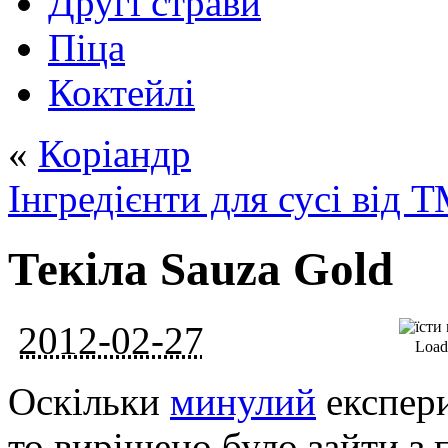
Другі страви
Піца
Коктейлі
«
Коріандр
Інгредієнти для сусі від 
Текіла Sauza Gold
2012-02-27
Loadi
Оскільки
минулий
експери
то вирішено було зайти з 