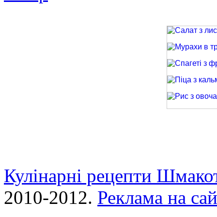
Салат з лиси
Мурахи в трав
Спагеті з фри
Піца з кальма
Рис з овочами
Кулінарні рецепти Шмако
2010-2012.
Реклама на сай