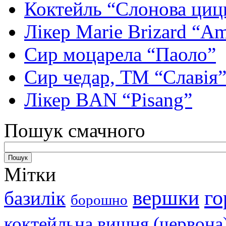
Коктейль “Слонова циц
Лікер Marie Brizard “Am
Сир моцарела “Паоло”
Сир чедар, ТМ “Славія
Лікер BAN “Pisang”
Пошук смачного
Мітки
вершки
го
базилік
борошно
коктейльна вишня (червона